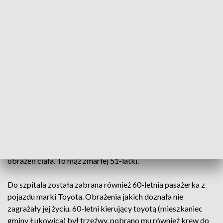
nieustalonych przyczyn na łuku drogi zjechał na przeciwległy
pas ruchu i doprowadził do czołowego zderzenia z jadącym z
przeciwnego kierunku motocyklem marki Kawasaki.
Motocyklem kierowała 51-letnia kobieta z powiatu
nowotarskiego, która przewoziła na nim 9-letniego syna. W
wyniku poniesionych obrażeń kobieta zmarła na miejscu. 9-
latek został w ciężkim stanie przetransportowany
śmigłowcem Lotniczego Pogotowia Ratunkowego do
szpitala w Prokocimiu.
W zdarzeniu brał udział również drugi motocykl marki
BMW, którym kierował 42-letni mężczyzna jadący
bezpośrednio za motocyklem Kawasaki. 42-latek nie doznał
obrażeń ciała. To mąż zmarłej 51-latki.
Do szpitala została zabrana również 60-letnia pasażerka z
pojazdu marki Toyota. Obrażenia jakich doznała nie
zagrażały jej życiu. 60-letni kierujący toyotą (mieszkaniec
gminy Łukowica) był trzeźwy, pobrano mu również krew do