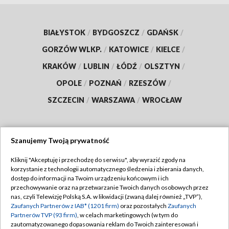
BIAŁYSTOK
/
BYDGOSZCZ
/
GDAŃSK
/
GORZÓW WLKP.
/
KATOWICE
/
KIELCE
/
KRAKÓW
/
LUBLIN
/
ŁÓDŹ
/
OLSZTYN
/
OPOLE
/
POZNAŃ
/
RZESZÓW
/
SZCZECIN
/
WARSZAWA
/
WROCŁAW
Szanujemy Twoją prywatność
Dołącz do nas:
Kliknij "Akceptuję i przechodzę do serwisu", aby wyrazić zgody na
korzystanie z technologii automatycznego śledzenia i zbierania danych,
TVP
dostęp do informacji na Twoim urządzeniu końcowym i ich
Abonament TVP
przechowywanie oraz na przetwarzanie Twoich danych osobowych przez
Regulamin TVP
nas, czyli Telewizję Polską S.A. w likwidacji (zwaną dalej również „TVP”),
Emisja w TVP
Polityka prywatności
Zaufanych Partnerów z IAB* (1201 firm)
oraz pozostałych
Zaufanych
Partnerów TVP (93 firm)
, w celach marketingowych (w tym do
Centrum informacji TVP
Moje zgody
zautomatyzowanego dopasowania reklam do Twoich zainteresowań i