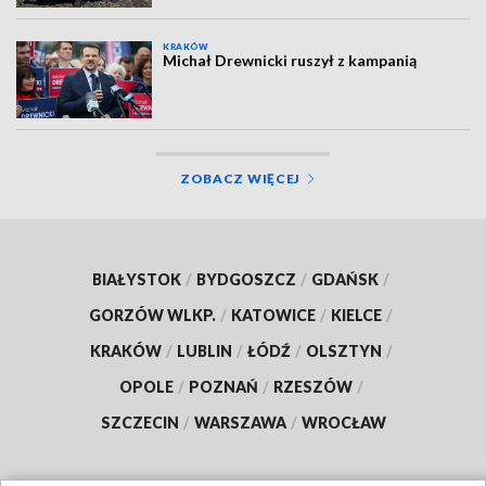
KRAKÓW
Michał Drewnicki ruszył z kampanią
ZOBACZ WIĘCEJ
BIAŁYSTOK
/
BYDGOSZCZ
/
GDAŃSK
/
GORZÓW WLKP.
/
KATOWICE
/
KIELCE
/
KRAKÓW
/
LUBLIN
/
ŁÓDŹ
/
OLSZTYN
/
OPOLE
/
POZNAŃ
/
RZESZÓW
/
SZCZECIN
/
WARSZAWA
/
WROCŁAW