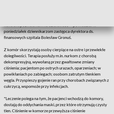
"Komory miały być uruchomione w 2020 r., ale przeszkodziła
pandemia, jak też inne kwestie - medyczne, związane z
wykonawcami (...). Teraz otrzymaliśmy środki z NFZ,
kontrakt pozwala nam na działalność" - powiedział w
poniedziałek dziennikarzom zastępca dyrektora ds.
finansowych szpitala Bolesław Gronuś.
Z komór skorzystają osoby cierpiące na ostre i przewlekłe
dolegliwości. Terapia posłuży m.in. nurkom z chorobą
dekompresyjną, wywołaną przez gwałtowne zmiany
ciśnienia; pacjentom po ostrych urazach, oparzeniach; w
powikłaniach po zabiegach; osobom zatrutym tlenkiem
węgla. Przyspieszy gojenie ran przy chorobach związanych z
cukrzycą, wspomoże przy infekcjach.
"Leczenie polega na tym, że pacjenci wchodzą do komory,
dostają do oddychania maski, przez które otrzymują czysty
tlen. Ciśnienie w komorze przewyższa ciśnienie