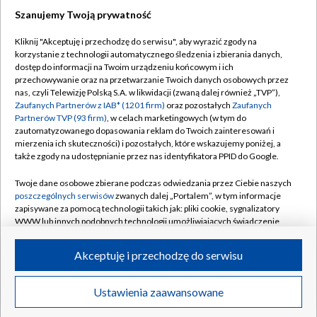
Szanujemy Twoją prywatność
Dołącz do nas:
Kliknij "Akceptuję i przechodzę do serwisu", aby wyrazić zgody na
korzystanie z technologii automatycznego śledzenia i zbierania danych,
TVP
dostęp do informacji na Twoim urządzeniu końcowym i ich
Abonament TVP
przechowywanie oraz na przetwarzanie Twoich danych osobowych przez
Regulamin TVP
nas, czyli Telewizję Polską S.A. w likwidacji (zwaną dalej również „TVP”),
Emisja w TVP
Polityka prywatności
Zaufanych Partnerów z IAB* (1201 firm)
oraz pozostałych
Zaufanych
Partnerów TVP (93 firm)
, w celach marketingowych (w tym do
Centrum informacji TVP
Moje zgody
zautomatyzowanego dopasowania reklam do Twoich zainteresowań i
mierzenia ich skuteczności) i pozostałych, które wskazujemy poniżej, a
Naziemna Telewizja Cyfrowa
Pomoc
także zgody na udostępnianie przez nas identyfikatora PPID do Google.
Sklep TVP
Biuro reklamy
Twoje dane osobowe zbierane podczas odwiedzania przez Ciebie naszych
Rada Programowa
Kontakt
poszczególnych serwisów
zwanych dalej „Portalem”, w tym informacje
zapisywane za pomocą technologii takich jak: pliki cookie, sygnalizatory
System NOS
WWW lub innych podobnych technologii umożliwiających świadczenie
dopasowanych i bezpiecznych usług, personalizację treści oraz reklam,
Informacje o nadawcy
Kanały
udostępnianie funkcji mediów społecznościowych oraz analizowanie
Akceptuję i przechodzę do serwisu
ruchu w Internecie.
Program dla prasy
©2026 Telewizja Polska S.A. w likwidacji
Biuro Reklamy
Twoje dane osobowe zbierane podczas odwiedzania przez Ciebie
Ustawienia zaawansowane
poszczególnych serwisów
na Portalu, takie jak adresy IP, identyfikatory
Ogłoszenie przetargowe
Twoich urządzeń końcowych i identyfikatory plików cookie, informacje o