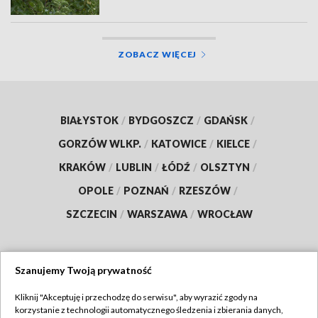
ZOBACZ WIĘCEJ
BIAŁYSTOK
/
BYDGOSZCZ
/
GDAŃSK
/
GORZÓW WLKP.
/
KATOWICE
/
KIELCE
/
KRAKÓW
/
LUBLIN
/
ŁÓDŹ
/
OLSZTYN
/
OPOLE
/
POZNAŃ
/
RZESZÓW
/
SZCZECIN
/
WARSZAWA
/
WROCŁAW
Szanujemy Twoją prywatność
Dołącz do nas:
Kliknij "Akceptuję i przechodzę do serwisu", aby wyrazić zgody na
korzystanie z technologii automatycznego śledzenia i zbierania danych,
TVP