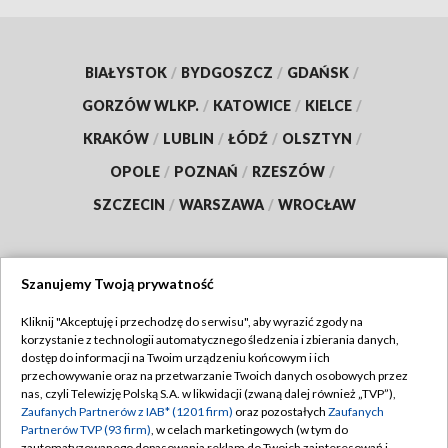
BIAŁYSTOK
/
BYDGOSZCZ
/
GDAŃSK
/
GORZÓW WLKP.
/
KATOWICE
/
KIELCE
/
KRAKÓW
/
LUBLIN
/
ŁÓDŹ
/
OLSZTYN
/
OPOLE
/
POZNAŃ
/
RZESZÓW
/
SZCZECIN
/
WARSZAWA
/
WROCŁAW
Szanujemy Twoją prywatność
Dołącz do nas:
Kliknij "Akceptuję i przechodzę do serwisu", aby wyrazić zgody na
korzystanie z technologii automatycznego śledzenia i zbierania danych,
TVP
dostęp do informacji na Twoim urządzeniu końcowym i ich
Abonament TVP
przechowywanie oraz na przetwarzanie Twoich danych osobowych przez
Regulamin TVP
nas, czyli Telewizję Polską S.A. w likwidacji (zwaną dalej również „TVP”),
Emisja w TVP
Polityka prywatności
Zaufanych Partnerów z IAB* (1201 firm)
oraz pozostałych
Zaufanych
Partnerów TVP (93 firm)
, w celach marketingowych (w tym do
Centrum informacji TVP
Moje zgody
zautomatyzowanego dopasowania reklam do Twoich zainteresowań i