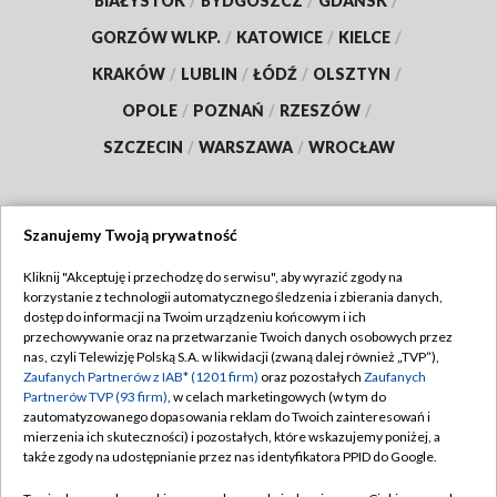
BIAŁYSTOK
/
BYDGOSZCZ
/
GDAŃSK
/
GORZÓW WLKP.
/
KATOWICE
/
KIELCE
/
KRAKÓW
/
LUBLIN
/
ŁÓDŹ
/
OLSZTYN
/
OPOLE
/
POZNAŃ
/
RZESZÓW
/
SZCZECIN
/
WARSZAWA
/
WROCŁAW
Szanujemy Twoją prywatność
Dołącz do nas:
Kliknij "Akceptuję i przechodzę do serwisu", aby wyrazić zgody na
korzystanie z technologii automatycznego śledzenia i zbierania danych,
TVP
dostęp do informacji na Twoim urządzeniu końcowym i ich
Abonament TVP
przechowywanie oraz na przetwarzanie Twoich danych osobowych przez
Regulamin TVP
nas, czyli Telewizję Polską S.A. w likwidacji (zwaną dalej również „TVP”),
Emisja w TVP
Polityka prywatności
Zaufanych Partnerów z IAB* (1201 firm)
oraz pozostałych
Zaufanych
Partnerów TVP (93 firm)
, w celach marketingowych (w tym do
Centrum informacji TVP
Moje zgody
zautomatyzowanego dopasowania reklam do Twoich zainteresowań i
mierzenia ich skuteczności) i pozostałych, które wskazujemy poniżej, a
Naziemna Telewizja Cyfrowa
Pomoc
także zgody na udostępnianie przez nas identyfikatora PPID do Google.
Sklep TVP
Biuro reklamy