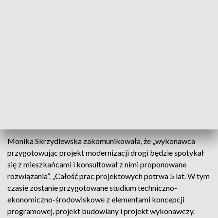
Władysława Andersa na obwodnicy Wadowic w ciągu drogi
krajowej 52” – podała Monika Skrzydlewska.
Jak poinformowała, „zadaniem wykonawcy będzie
przygotowanie koncepcji takiej rozbudowy, która poprawi
bezpieczeństwo - szczególnie na skrzyżowaniach”. „Poza
tym chcemy przebudować istniejące i wybudować nowe
chodniki oraz poprawić odwodnienie drogi. W ramach prac
wzmocnimy też konstrukcję nawierzchni tak, aby spełniała
ona parametr nośności 11,5 t” – podała przedstawicielka
krakowskiego oddziału GDDKiA.
Monika Skrzydlewska zakomunikowała, że „wykonawca
przygotowując projekt modernizacji drogi będzie spotykał
się z mieszkańcami i konsultował z nimi proponowane
rozwiązania”. „Całość prac projektowych potrwa 5 lat. W tym
czasie zostanie przygotowane studium techniczno-
ekonomiczno-środowiskowe z elementami koncepcji
programowej, projekt budowlany i projekt wykonawczy.