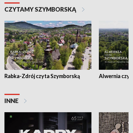
CZYTAMY SZYMBORSKĄ
Rabka-Zdrój czyta Szymborską
Alwernia czy
INNE