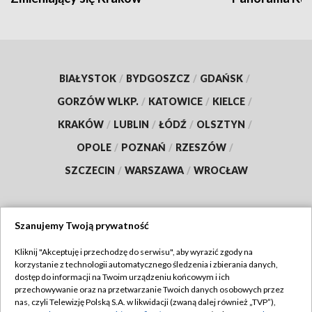
BIAŁYSTOK
/
BYDGOSZCZ
/
GDAŃSK
/
GORZÓW WLKP.
/
KATOWICE
/
KIELCE
/
KRAKÓW
/
LUBLIN
/
ŁÓDŹ
/
OLSZTYN
/
OPOLE
/
POZNAŃ
/
RZESZÓW
/
SZCZECIN
/
WARSZAWA
/
WROCŁAW
Szanujemy Twoją prywatność
Dołącz do nas:
Kliknij "Akceptuję i przechodzę do serwisu", aby wyrazić zgody na
korzystanie z technologii automatycznego śledzenia i zbierania danych,
TVP
dostęp do informacji na Twoim urządzeniu końcowym i ich
Abonament TVP
przechowywanie oraz na przetwarzanie Twoich danych osobowych przez
Regulamin TVP
nas, czyli Telewizję Polską S.A. w likwidacji (zwaną dalej również „TVP”),