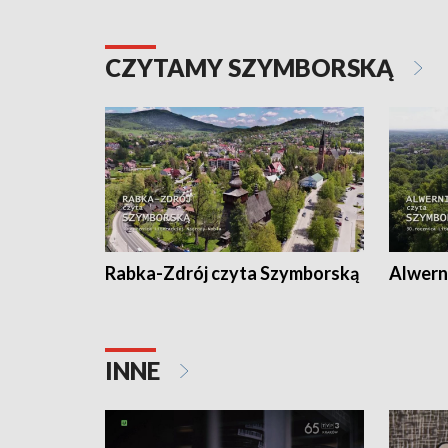
CZYTAMY SZYMBORSKĄ
Rabka-Zdrój czyta Szymborską
Alwern
INNE