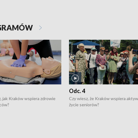
OGRAMÓW
Odc. 4
, jak Kraków wspiera zdrowie
Czy wiesz, że Kraków wspiera akty
ców?
życie seniorów?