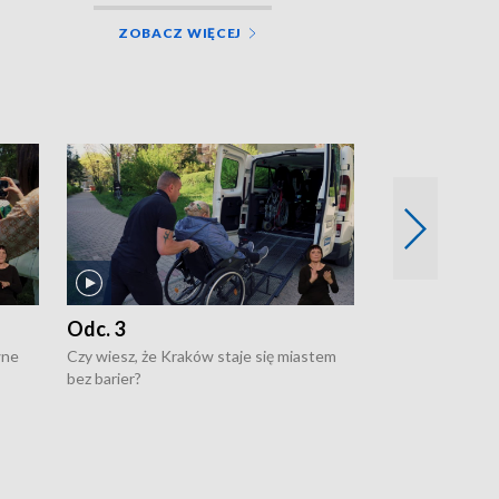
ZOBACZ WIĘCEJ
Odc. 3
Odc. 2
wne
Czy wiesz, że Kraków staje się miastem
Czy wiesz, że Kr
bez barier?
poprawia jakość 