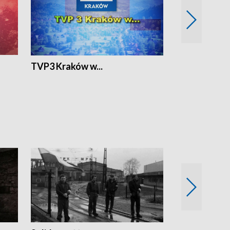
TVP3 Kraków w...
Ślizg