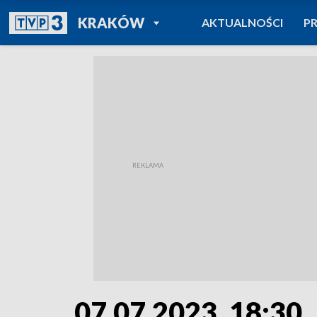
POWRÓT DO
KRAKÓW
AKTUALNOŚCI
P
TVP REGIONY
07.07.2023, 18:30