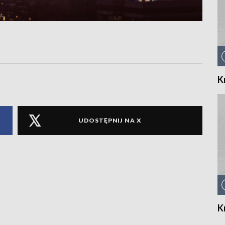
K
UDOSTĘPNIJ NA X
K