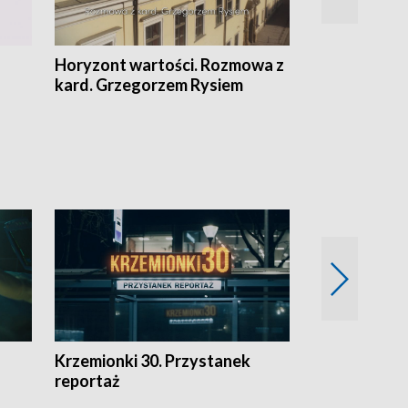
Horyzont wartości. Rozmowa z
Kulturalnie 
kard. Grzegorzem Rysiem
Krzemionki 30. Przystanek
Kraków - jak
reportaż