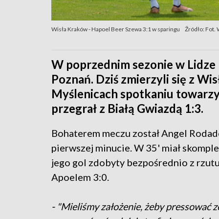
Wisła Kraków - Hapoel Beer Szewa 3:1 w sparingu
Źródło: Fot. 
W poprzednim sezonie w Lidze 
Poznań. Dziś zmierzyli się z Wi
Myślenicach spotkaniu towarzy
przegrał z Białą Gwiazdą 1:3.
Bohaterem meczu został Angel Rodado. 
pierwszej minucie. W 35' miał skomple
jego gol zdobyty bezpośrednio z rzut
Apoelem 3:0.
- "Mieliśmy założenie, żeby pressować zes