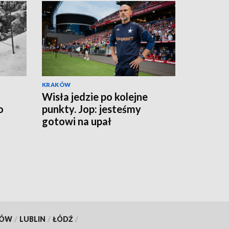
KRAKÓW
Wisła jedzie po kolejne
o
punkty. Jop: jesteśmy
gotowi na upał
KÓW
/
LUBLIN
/
ŁÓDŹ
/