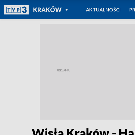
POWRÓT DO
KRAKÓW
AKTUALNOŚCI
P
TVP REGIONY
Wisła Kraków - Ha