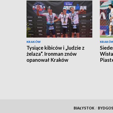
KRAKÓW
KRAKÓ
Tysiące kibiców i „ludzie z
Siede
żelaza”. Ironman znów
Wisła
opanował Kraków
Piast
BIAŁYSTOK
/
BYDGO