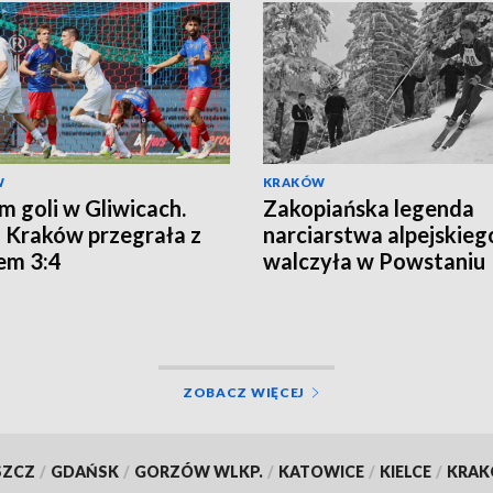
W
KRAKÓW
m goli w Gliwicach.
Zakopiańska legenda
 Kraków przegrała z
narciarstwa alpejskieg
em 3:4
walczyła w Powstaniu
Warszawskim
ZOBACZ WIĘCEJ
SZCZ
/
GDAŃSK
/
GORZÓW WLKP.
/
KATOWICE
/
KIELCE
/
KRA