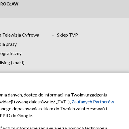
ROCŁAW
 Telewizja Cyfrowa
Sklep TVP
la prasy
tograficzny
sing (znaki)
klamy
Kontakt
rania danych, dostęp do informacji na Twoim urządzeniu
idacji (zwaną dalej również „TVP”),
Zaufanych Partnerów
anego dopasowania reklam do Twoich zainteresowań i
a PPID do Google.
”, w tym informacje zapisywane za pomocą technologii