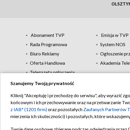
OLSZTY
Abonament TVP
Emisja w TVP
Rada Programowa
System NOS
Biuro Reklamy
Ogłoszenie pr
Oferta Handlowa
Akademia Tele
Telegazeta ogłoszenia
Szanujemy Twoją prywatność
Regulamin TVP
Kliknij "Akceptuję i przechodzę do serwisu", aby wyrazić zg
końcowym i ich przechowywanie oraz na przetwarzanie Twoich
z IAB* (1201 firm)
oraz pozostałych
Zaufanych Partnerów T
mierzenia ich skuteczności) i pozostałych, które wskazujemy
Twoje dane osobowe zbierane podczas odwiedzania przez 