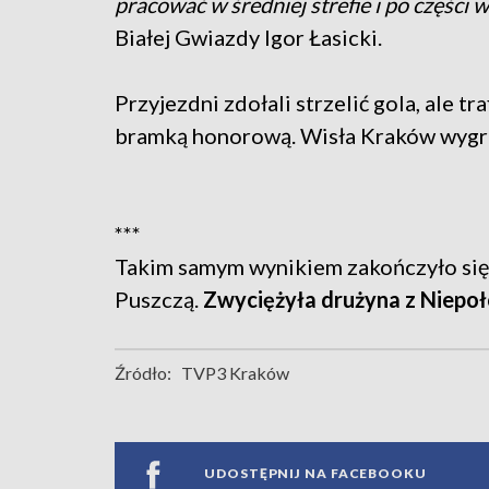
pracować w średniej strefie i po części 
Białej Gwiazdy Igor Łasicki.
Przyjezdni zdołali strzelić gola, ale t
bramką honorową. Wisła Kraków wygra
***
Takim samym wynikiem zakończyło się 
Puszczą.
Zwyciężyła drużyna z Niepoł
Źródło:
TVP3 Kraków
UDOSTĘPNIJ NA FACEBOOKU