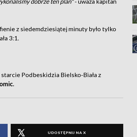
wykonaliśmy dobrze ten plan"
- uważa kapitan
rafienie z siedemdziesiątej minuty było tylko
ła 3:1.
starcie Podbeskidzia Bielsko-Biała z
omic.
UDOSTĘPNIJ NA X