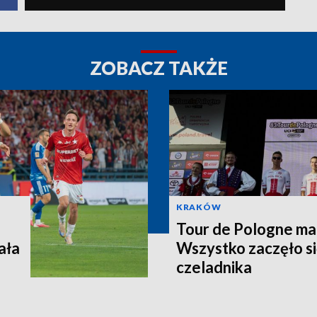
ZOBACZ TAKŻE
KRAKÓW
Tour de Pologne ma j
ała
Wszystko zaczęło si
czeladnika