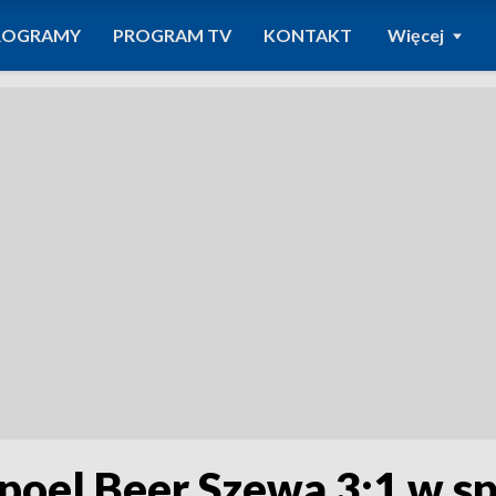
ROGRAMY
PROGRAM TV
KONTAKT
Więcej
poel Beer Szewa 3:1 w s