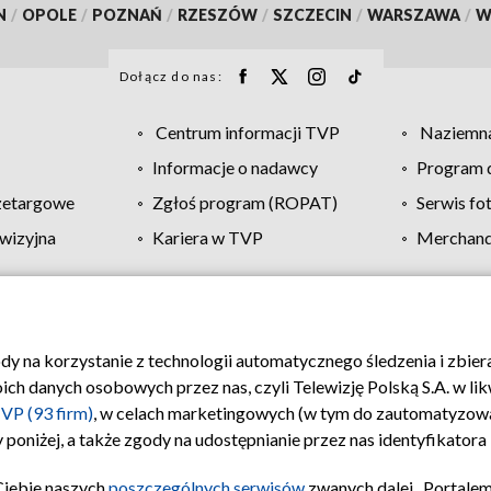
N
/
OPOLE
/
POZNAŃ
/
RZESZÓW
/
SZCZECIN
/
WARSZAWA
/
W
Dołącz do nas:
Centrum informacji TVP
Naziemna
Informacje o nadawcy
Program d
zetargowe
Zgłoś program (ROPAT)
Serwis fo
wizyjna
Kariera w TVP
Merchandi
Polityka prywatności
Moje zgody
Pomoc
Biuro re
ody na korzystanie z technologii automatycznego śledzenia i zbie
 danych osobowych przez nas, czyli Telewizję Polską S.A. w likw
VP (93 firm)
, w celach marketingowych (w tym do zautomatyzow
 poniżej, a także zgody na udostępnianie przez nas identyfikator
Ciebie naszych
poszczególnych serwisów
zwanych dalej „Portalem