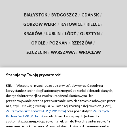
BIAŁYSTOK
/
BYDGOSZCZ
/
GDAŃSK
/
GORZÓW WLKP.
/
KATOWICE
/
KIELCE
/
KRAKÓW
/
LUBLIN
/
ŁÓDŹ
/
OLSZTYN
/
OPOLE
/
POZNAŃ
/
RZESZÓW
/
SZCZECIN
/
WARSZAWA
/
WROCŁAW
Szanujemy Twoją prywatność
Dołącz do nas:
Kliknij "Akceptuję i przechodzę do serwisu", aby wyrazić zgody na
korzystanie z technologii automatycznego śledzenia i zbierania danych,
TVP
dostęp do informacji na Twoim urządzeniu końcowym i ich
Abonament TVP
przechowywanie oraz na przetwarzanie Twoich danych osobowych przez
Regulamin TVP
nas, czyli Telewizję Polską S.A. w likwidacji (zwaną dalej również „TVP”),
Emisja w TVP
Zaufanych Partnerów z IAB* (1201 firm)
oraz pozostałych
Zaufanych
Polityka prywatności
Partnerów TVP (93 firm)
, w celach marketingowych (w tym do
Centrum informacji TVP
Moje zgody
zautomatyzowanego dopasowania reklam do Twoich zainteresowań i
mierzenia ich skuteczności) i pozostałych, które wskazujemy poniżej, a