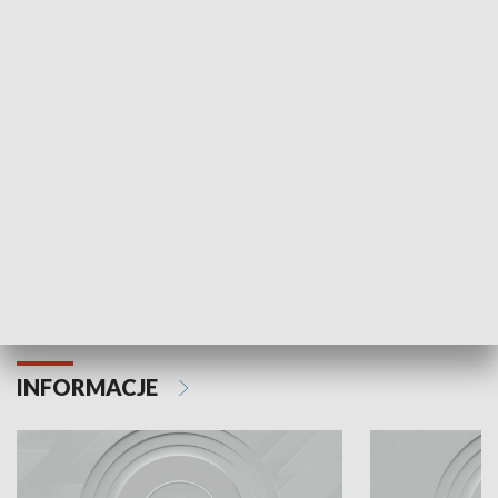
Odc. 6
Odc. 5
Czy wiesz, że Kraków inwestuje w edukację i
Czy wiesz, jak Kr
rozwój młodych?
mieszkańców?
INFORMACJE