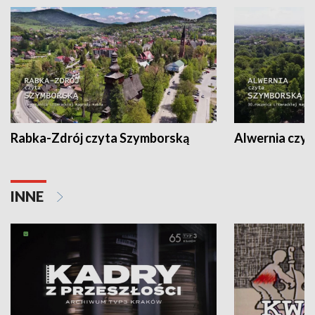
Rabka-Zdrój czyta Szymborską
Alwernia czy
INNE