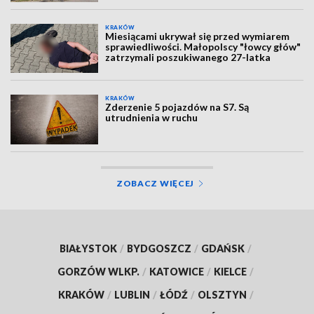
KRAKÓW
Miesiącami ukrywał się przed wymiarem
sprawiedliwości. Małopolscy "łowcy głów"
zatrzymali poszukiwanego 27-latka
KRAKÓW
Zderzenie 5 pojazdów na S7. Są
utrudnienia w ruchu
ZOBACZ WIĘCEJ
BIAŁYSTOK
/
BYDGOSZCZ
/
GDAŃSK
/
GORZÓW WLKP.
/
KATOWICE
/
KIELCE
/
KRAKÓW
/
LUBLIN
/
ŁÓDŹ
/
OLSZTYN
/