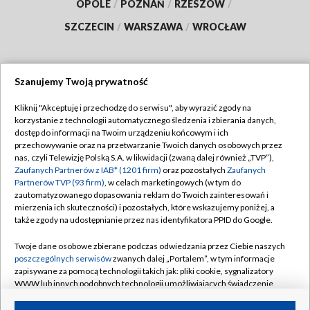
OPOLE
/
POZNAŃ
/
RZESZÓW
/
SZCZECIN
/
WARSZAWA
/
WROCŁAW
Szanujemy Twoją prywatność
Dołącz do nas:
Kliknij "Akceptuję i przechodzę do serwisu", aby wyrazić zgody na
korzystanie z technologii automatycznego śledzenia i zbierania danych,
TVP
dostęp do informacji na Twoim urządzeniu końcowym i ich
Abonament TVP
przechowywanie oraz na przetwarzanie Twoich danych osobowych przez
Regulamin TVP
nas, czyli Telewizję Polską S.A. w likwidacji (zwaną dalej również „TVP”),
Emisja w TVP
Polityka prywatności
Zaufanych Partnerów z IAB* (1201 firm)
oraz pozostałych
Zaufanych
Partnerów TVP (93 firm)
, w celach marketingowych (w tym do
Centrum informacji TVP
Moje zgody
zautomatyzowanego dopasowania reklam do Twoich zainteresowań i
mierzenia ich skuteczności) i pozostałych, które wskazujemy poniżej, a
Naziemna Telewizja Cyfrowa
Pomoc
także zgody na udostępnianie przez nas identyfikatora PPID do Google.
Sklep TVP
Biuro reklamy
Twoje dane osobowe zbierane podczas odwiedzania przez Ciebie naszych
Rada Programowa
Kontakt
poszczególnych serwisów
zwanych dalej „Portalem”, w tym informacje
zapisywane za pomocą technologii takich jak: pliki cookie, sygnalizatory
System NOS
WWW lub innych podobnych technologii umożliwiających świadczenie
dopasowanych i bezpiecznych usług, personalizację treści oraz reklam,
Informacje o nadawcy
Kanały
udostępnianie funkcji mediów społecznościowych oraz analizowanie