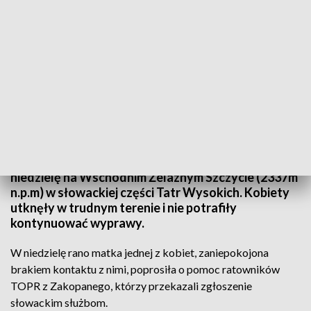
Zdjęcie ilustracyjne
Źródło: pixabay.com
Dwie turystki z Polski spędziły noc z soboty na
niedzielę na Wschodnim Żelaznym Szczycie (2337m
n.p.m) w słowackiej części Tatr Wysokich. Kobiety
utknęły w trudnym terenie i nie potrafiły
kontynuować wyprawy.
W niedzielę rano matka jednej z kobiet, zaniepokojona
brakiem kontaktu z nimi, poprosiła o pomoc ratowników
TOPR z Zakopanego, którzy przekazali zgłoszenie
słowackim służbom.