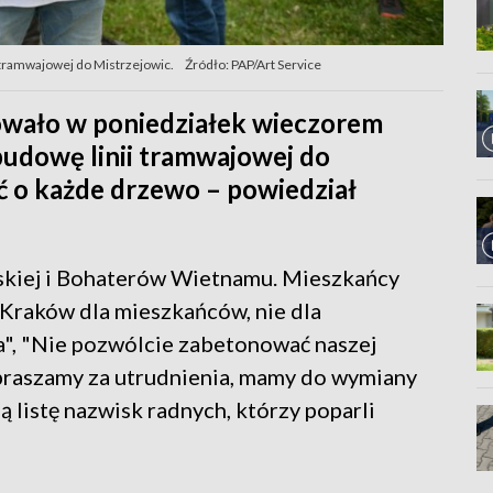
i tramwajowej do Mistrzejowic.
Źródło: PAP/Art Service
owało w poniedziałek wieczorem
udowę linii tramwajowej do
ć o każde drzewo – powiedział
yńskiej i Bohaterów Wietnamu. Mieszkańcy
 "Kraków dla mieszkańców, nie dla
", "Nie pozwólcie zabetonować naszej
epraszamy za utrudnienia, mamy do wymiany
ą listę nazwisk radnych, którzy poparli