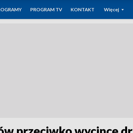
ROGRAMY
PROGRAM TV
KONTAKT
Więcej
ów przeciwko wycince d