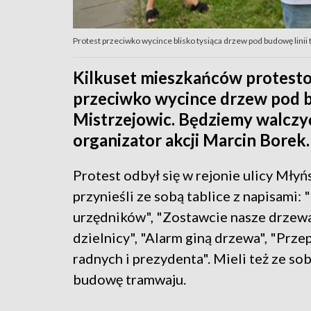
Protest przeciwko wycince blisko tysiąca drzew pod budowę lini
Kilkuset mieszkańców protest
przeciwko wycince drzew pod b
Mistrzejowic. Będziemy walczy
organizator akcji Marcin Borek.
Protest odbył się w rejonie ulicy Mł
przynieśli ze sobą tablice z napisami:
urzędników", "Zostawcie nasze drzewa
dzielnicy", "Alarm giną drzewa", "Prz
radnych i prezydenta". Mieli też ze sob
budowę tramwaju.