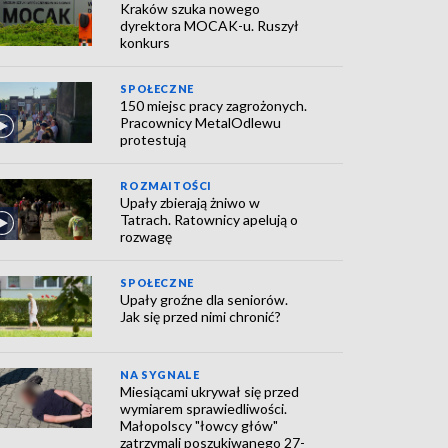
Kraków szuka nowego
dyrektora MOCAK-u. Ruszył
konkurs
SPOŁECZNE
150 miejsc pracy zagrożonych.
Pracownicy MetalOdlewu
protestują
ROZMAITOŚCI
Upały zbierają żniwo w
Tatrach. Ratownicy apelują o
rozwagę
SPOŁECZNE
Upały groźne dla seniorów.
Jak się przed nimi chronić?
NA SYGNALE
Miesiącami ukrywał się przed
wymiarem sprawiedliwości.
Małopolscy "łowcy głów"
zatrzymali poszukiwanego 27-