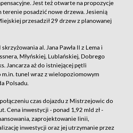
ensacyjne. Jest też otwarte na propozycje
h terenie posadzić nowe drzewa. Jesienią
Miejskiej przesadził 29 drzew z planowanej
krzyżowania al. Jana Pawła II z Lema i
issnera, Młyńskiej, Lublańskiej, Dobrego
. Jancarza aż do istniejącej pętli
o m.in. tunel wraz z wielopoziomowym
a Polsadu.
 połączeniu czas dojazdu z Mistrzejowic do
t. Cena inwestycji - ponad 1,92 mld zł -
nansowania, zaprojektowanie linii,
izację inwestycji oraz jej utrzymanie przez