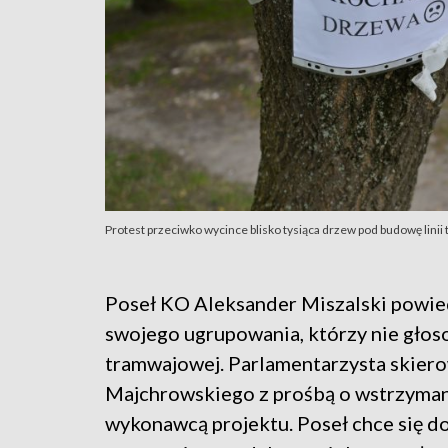
Protest przeciwko wycince blisko tysiąca drzew pod budowę lini
Poseł KO Aleksander Miszalski powiedz
swojego ugrupowania, którzy nie głos
tramwajowej. Parlamentarzysta skier
Majchrowskiego z prośbą o wstrzyman
wykonawcą projektu. Poseł chce się d