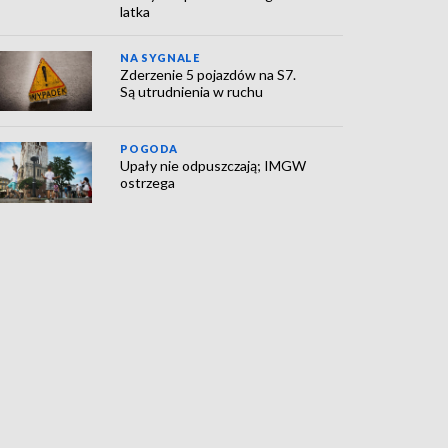
latka
NA SYGNALE
Zderzenie 5 pojazdów na S7.
Są utrudnienia w ruchu
POGODA
Upały nie odpuszczają; IMGW
ostrzega