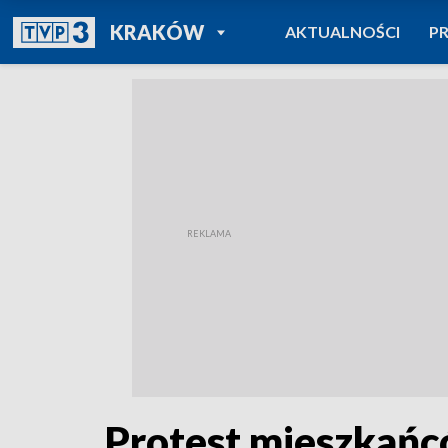
POWRÓT DO
KRAKÓW
AKTUALNOŚCI
P
TVP REGIONY
Protest mieszkańc