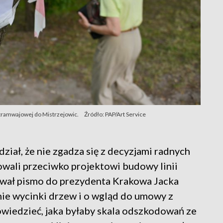
i tramwajowej do Mistrzejowic.
Źródło: PAP/Art Service
iał, że nie zgadza się z decyzjami radnych
owali przeciwko projektowi budowy linii
ował pismo do prezydenta Krakowa Jacka
ie wycinki drzew i o wgląd do umowy z
owiedzieć, jaka byłaby skala odszkodowań ze