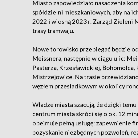
Miasto zapowiedziało nasadzenia komp
spółdzielni mieszkaniowych, aby na ic
2022 i wiosną 2023 r. Zarząd Zieleni 
trasy tramwaju.
Nowe torowisko przebiegać będzie od s
Meissnera, następnie w ciągu ulic: Me
Pasterza, Krzesławickiej, Bohomolca, ks
Mistrzejowice. Na trasie przewidzian
węzłem przesiadkowym w okolicy rond
Władze miasta szacują, że dzięki temu
centrum miasta skróci się o ok. 12 minu
obejmuje pełną usługę: zapewnienie fi
pozyskanie niezbędnych pozwoleń, real