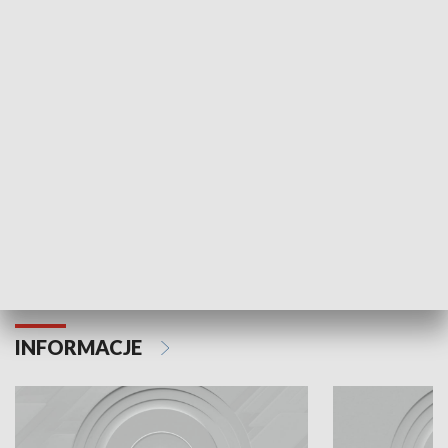
Odc. 6
Odc. 5
Czy wiesz, że Kraków inwestuje w edukację i
Czy wiesz, jak Kr
rozwój młodych?
mieszkańców?
INFORMACJE