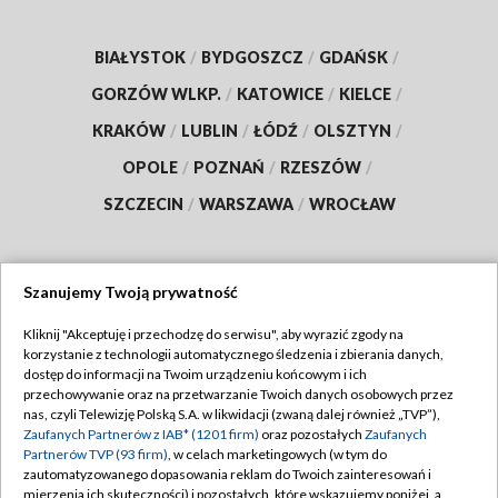
BIAŁYSTOK
/
BYDGOSZCZ
/
GDAŃSK
/
GORZÓW WLKP.
/
KATOWICE
/
KIELCE
/
KRAKÓW
/
LUBLIN
/
ŁÓDŹ
/
OLSZTYN
/
OPOLE
/
POZNAŃ
/
RZESZÓW
/
SZCZECIN
/
WARSZAWA
/
WROCŁAW
Szanujemy Twoją prywatność
Dołącz do nas:
Kliknij "Akceptuję i przechodzę do serwisu", aby wyrazić zgody na
korzystanie z technologii automatycznego śledzenia i zbierania danych,
TVP
dostęp do informacji na Twoim urządzeniu końcowym i ich
Abonament TVP
przechowywanie oraz na przetwarzanie Twoich danych osobowych przez
Regulamin TVP
nas, czyli Telewizję Polską S.A. w likwidacji (zwaną dalej również „TVP”),
Emisja w TVP
Zaufanych Partnerów z IAB* (1201 firm)
oraz pozostałych
Zaufanych
Polityka prywatności
Partnerów TVP (93 firm)
, w celach marketingowych (w tym do
Centrum informacji TVP
Moje zgody
zautomatyzowanego dopasowania reklam do Twoich zainteresowań i
mierzenia ich skuteczności) i pozostałych, które wskazujemy poniżej, a