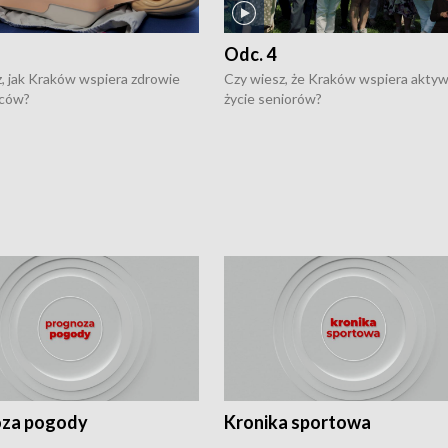
Odc. 4
, jak Kraków wspiera zdrowie
Czy wiesz, że Kraków wspiera akty
ców?
życie seniorów?
za pogody
Kronika sportowa