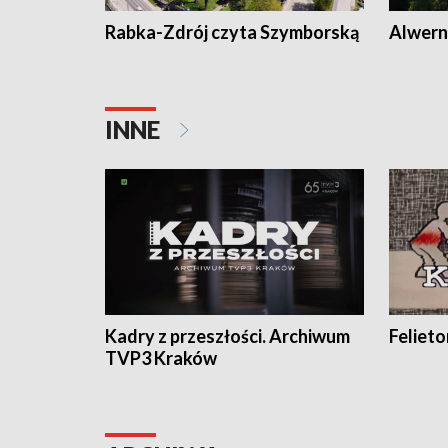
Rabka-Zdrój czyta Szymborską
Alwern
INNE
Kadry z przeszłości. Archiwum
Feliet
TVP3 Kraków