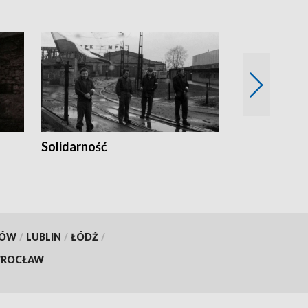
Solidarność
Trudne lata
KÓW
/
LUBLIN
/
ŁÓDŹ
/
ROCŁAW