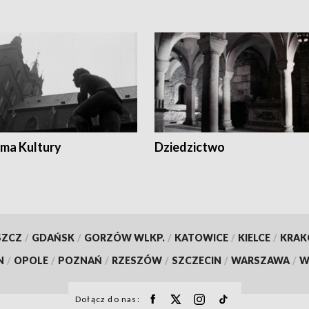
ma Kultury
Dziedzictwo
SZCZ
/
GDAŃSK
/
GORZÓW WLKP.
/
KATOWICE
/
KIELCE
/
KRA
N
/
OPOLE
/
POZNAŃ
/
RZESZÓW
/
SZCZECIN
/
WARSZAWA
/
W
Dołącz do nas: