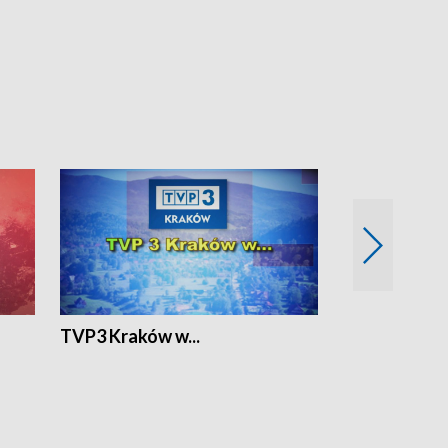
TVP3 Kraków w...
Ślizg