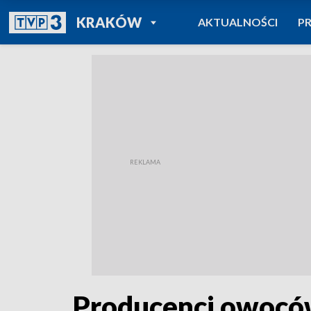
POWRÓT DO
KRAKÓW
AKTUALNOŚCI
P
TVP REGIONY
Producenci owocó