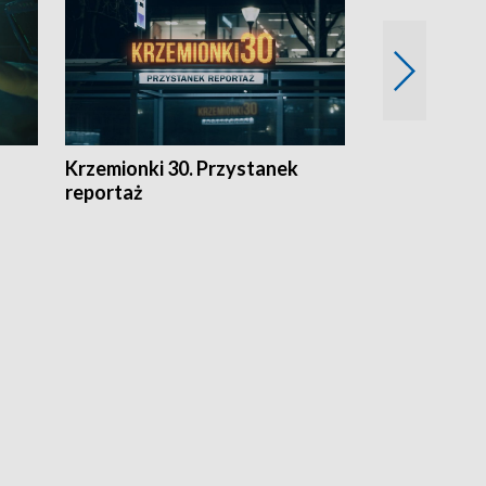
Krzemionki 30. Przystanek
Kraków - jak
reportaż