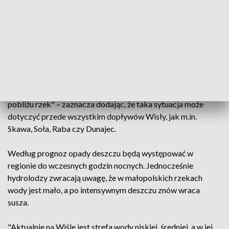
gwałtownymi wzrostami stanów wody.
"Mogą wystąpić wzrosty stanu wody z miejscowymi
przekroczeniami stanów ostrzegawczych" – informuje PAP
Emilia Szewczyk z IMGW. "Jeśli taki opad wystąpi - a w woj.
małopolskim jest wiele mniejszych rzek o mniejszych
korytach - taka duża ilość wody może prowadzić również do
lokalnych podtopień, zalań budynków, które znajdują się w
pobliżu rzek" – zaznacza dodając, że taka sytuacja może
dotyczyć przede wszystkim dopływów Wisły, jak m.in.
Skawa, Soła, Raba czy Dunajec.
Według prognoz opady deszczu będą występować w
regionie do wczesnych godzin nocnych. Jednocześnie
hydrolodzy zwracają uwagę, że w małopolskich rzekach
wody jest mało, a po intensywnym deszczu znów wraca
susza.
"Aktualnie na Wiśle jest strefa wody niskiej, średniej, a w jej