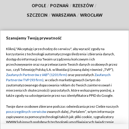
OPOLE
/
POZNAŃ
/
RZESZÓW
/
SZCZECIN
/
WARSZAWA
/
WROCŁAW
Szanujemy Twoją prywatność
Dołącz do nas:
Kliknij "Akceptuję i przechodzę do serwisu", aby wyrazić zgody na
korzystanie z technologii automatycznego śledzenia i zbierania danych,
TVP
dostęp do informacji na Twoim urządzeniu końcowym i ich
Abonament TVP
przechowywanie oraz na przetwarzanie Twoich danych osobowych przez
Regulamin TVP
nas, czyli Telewizję Polską S.A. w likwidacji (zwaną dalej również „TVP”),
Emisja w TVP
Polityka prywatności
Zaufanych Partnerów z IAB* (1201 firm)
oraz pozostałych
Zaufanych
Partnerów TVP (93 firm)
, w celach marketingowych (w tym do
Centrum informacji TVP
Moje zgody
zautomatyzowanego dopasowania reklam do Twoich zainteresowań i
mierzenia ich skuteczności) i pozostałych, które wskazujemy poniżej, a
Naziemna Telewizja Cyfrowa
Pomoc
także zgody na udostępnianie przez nas identyfikatora PPID do Google.
Sklep TVP
Biuro reklamy
Twoje dane osobowe zbierane podczas odwiedzania przez Ciebie naszych
Rada Programowa
Kontakt
poszczególnych serwisów
zwanych dalej „Portalem”, w tym informacje
zapisywane za pomocą technologii takich jak: pliki cookie, sygnalizatory
System NOS
WWW lub innych podobnych technologii umożliwiających świadczenie
dopasowanych i bezpiecznych usług, personalizację treści oraz reklam,