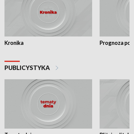
Kronika
Prognoza po
PUBLICYSTYKA