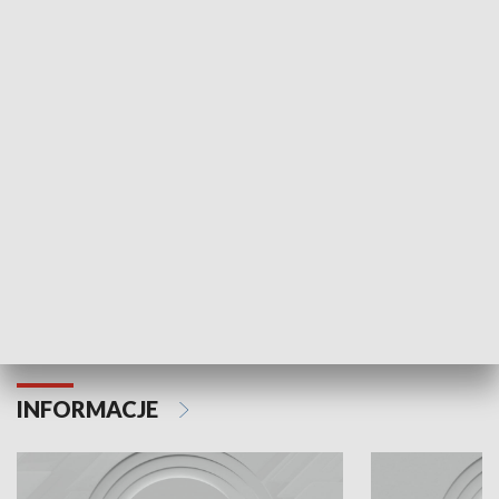
Odc. 6
Odc. 5
Czy wiesz, że Kraków inwestuje w edukację i
Czy wiesz, jak Kr
rozwój młodych?
mieszkańców?
INFORMACJE