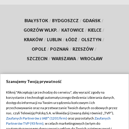
BIAŁYSTOK
/
BYDGOSZCZ
/
GDAŃSK
/
GORZÓW WLKP.
/
KATOWICE
/
KIELCE
/
KRAKÓW
/
LUBLIN
/
ŁÓDŹ
/
OLSZTYN
/
OPOLE
/
POZNAŃ
/
RZESZÓW
/
SZCZECIN
/
WARSZAWA
/
WROCŁAW
Szanujemy Twoją prywatność
Dołącz do nas:
Kliknij "Akceptuję i przechodzę do serwisu", aby wyrazić zgody na
korzystanie z technologii automatycznego śledzenia i zbierania danych,
TVP
dostęp do informacji na Twoim urządzeniu końcowym i ich
Abonament TVP
przechowywanie oraz na przetwarzanie Twoich danych osobowych przez
Regulamin TVP
nas, czyli Telewizję Polską S.A. w likwidacji (zwaną dalej również „TVP”),
Emisja w TVP
Zaufanych Partnerów z IAB* (1201 firm)
oraz pozostałych
Zaufanych
Polityka prywatności
Partnerów TVP (93 firm)
, w celach marketingowych (w tym do
Centrum informacji TVP
Moje zgody
zautomatyzowanego dopasowania reklam do Twoich zainteresowań i