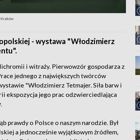
3 Kraków
dopolskiej - wystawa "Włodzimierz
ntu".
olichromii i witraży. Pierwowzór gospodarza z
Prace jednego z największych twórców
stawie "Włodzimierz Tetmajer. Siła barw i
ii ekspozycja jego prac odzwierciedlająca
.
ąb prawdy o Polsce o naszym narodzie. Był
kiej a jednocześnie wyjątkowym źródłem,