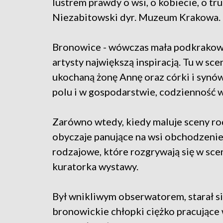
lustrem prawdy o wsi, o kobiecie, o tr
Niezabitowski dyr. Muzeum Krakowa.
Bronowice - wówczas mała podkrakowsk
artysty największą inspiracją. Tu w s
ukochaną żonę Annę oraz córki i synów
polu i w gospodarstwie, codzienność w
Zarówno wtedy, kiedy maluje sceny ro
obyczaje panujące na wsi obchodzenie ś
rodzajowe, które rozgrywają się w sc
kuratorka wystawy.
Był wnikliwym obserwatorem, starał si
bronowickie chłopki ciężko pracujące 