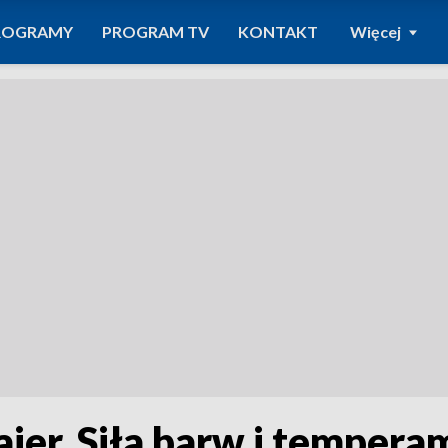
ROGRAMY
PROGRAM TV
KONTAKT
Więcej
jer. Siła barw i tempera