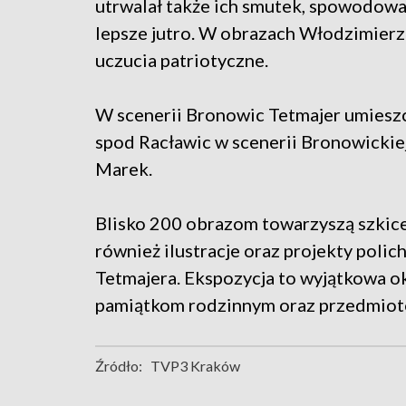
utrwalał także ich smutek, spowodow
lepsze jutro. W obrazach Włodzimierz
uczucia patriotyczne.
W scenerii Bronowic Tetmajer umieszc
spod Racławic w scenerii Bronowickie
Marek.
Blisko 200 obrazom towarzyszą szkic
również ilustracje oraz projekty pol
Tetmajera. Ekspozycja to wyjątkowa oka
pamiątkom rodzinnym oraz przedmioto
Źródło:
TVP3 Kraków