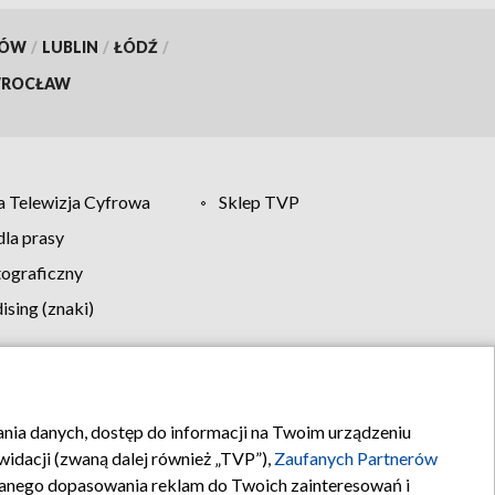
KÓW
/
LUBLIN
/
ŁÓDŹ
/
ROCŁAW
 Telewizja Cyfrowa
Sklep TVP
la prasy
tograficzny
sing (znaki)
klamy
Kontakt
rania danych, dostęp do informacji na Twoim urządzeniu
idacji (zwaną dalej również „TVP”),
Zaufanych Partnerów
anego dopasowania reklam do Twoich zainteresowań i