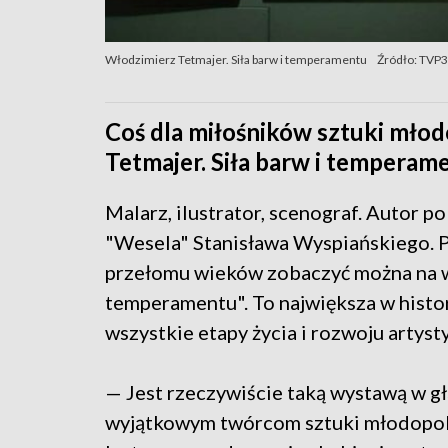
Włodzimierz Tetmajer. Siła barw i temperamentu
Źródło: TVP
Coś dla miłośników sztuki mło
Tetmajer. Siła barw i temperame
Malarz, ilustrator, scenograf. Autor p
"Wesela" Stanisława Wyspiańskiego. 
przełomu wieków zobaczyć można na wy
temperamentu". To największa w histor
wszystkie etapy życia i rozwoju artysty
— Jest rzeczywiście taką wystawą w gł
wyjątkowym twórcom sztuki młodopols