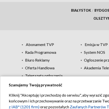
BIAŁYSTOK
/
BYDGO
OLSZTY
Abonament TVP
Emisja w TVP
Rada Programowa
System NOS
Biuro Reklamy
Ogłoszenie pr
Oferta Handlowa
Akademia Tele
Telegazeta ogłoszenia
Szanujemy Twoją prywatność
Regulamin TVP
Kliknij "Akceptuję i przechodzę do serwisu", aby wyrazić zg
końcowym i ich przechowywanie oraz na przetwarzanie Twoich
z IAB* (1201 firm)
oraz pozostałych
Zaufanych Partnerów T