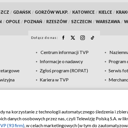
SZCZ
/
GDAŃSK
/
GORZÓW WLKP.
/
KATOWICE
/
KIELCE
/
KRA
N
/
OPOLE
/
POZNAŃ
/
RZESZÓW
/
SZCZECIN
/
WARSZAWA
/
W
Dołącz do nas:
Centrum informacji TVP
Naziemna
Informacje o nadawcy
Program d
zetargowe
Zgłoś program (ROPAT)
Serwis fo
wizyjna
Kariera w TVP
Merchandi
Polityka prywatności
Moje zgody
Pomoc
Biuro re
ody na korzystanie z technologii automatycznego śledzenia i zbie
 danych osobowych przez nas, czyli Telewizję Polską S.A. w likw
VP (93 firm)
, w celach marketingowych (w tym do zautomatyzow