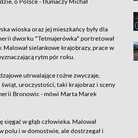
udzie, o Polsce - tłumaczy Michał
a wioska oraz jej mieszkańcy były dla
cenerii dworku "Tetmajerówka" portretował
. Malował sielankowe krajobrazy, prace w
yznaczającą rytm pór roku.
dzajowe utrwalające rożne zwyczaje,
wiąt, uroczystości, taki krajobraz i sceny
enerii Bronowic - mówi Marta Marek
ę sięgać w głąb człowieka. Malował
w polu i w domostwie, ale dostrzegał i