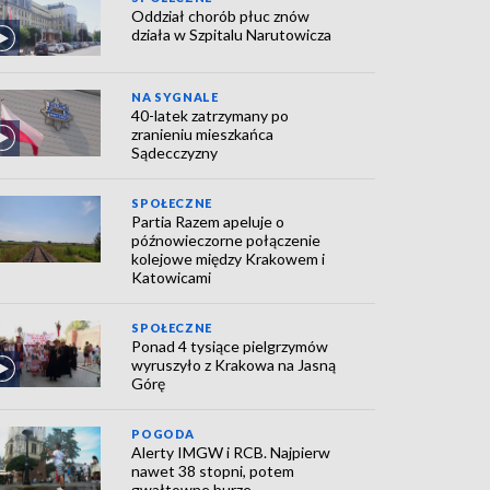
Oddział chorób płuc znów
działa w Szpitalu Narutowicza
NA SYGNALE
40-latek zatrzymany po
zranieniu mieszkańca
Sądecczyzny
SPOŁECZNE
Partia Razem apeluje o
późnowieczorne połączenie
kolejowe między Krakowem i
Katowicami
SPOŁECZNE
Ponad 4 tysiące pielgrzymów
wyruszyło z Krakowa na Jasną
Górę
POGODA
Alerty IMGW i RCB. Najpierw
nawet 38 stopni, potem
gwałtowne burze