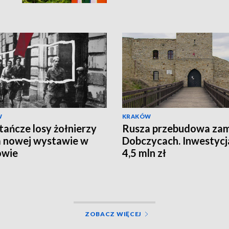
W
KRAKÓW
ańcze losy żołnierzy
Rusza przebudowa za
 nowej wystawie w
Dobczycach. Inwestycj
owie
4,5 mln zł
ZOBACZ WIĘCEJ