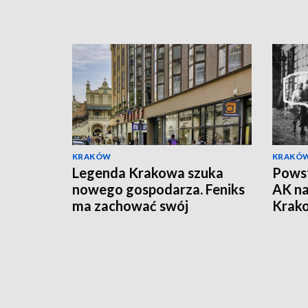
KRAKÓW
KRAKÓ
Legenda Krakowa szuka
Powst
nowego gospodarza. Feniks
AK na
ma zachować swój
Krak
charakter