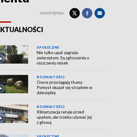
UDOSTĘPNIJ:
KTUALNOŚCI
SPOŁECZNE
Nie tylko upał zagraża
zwierzętom. Są zgłoszenia o
niszczeniu misek
ROZMAITOŚCI
Owce przyciągają tłumy.
Pomysł okazał się strzałem w
dziesiątkę
ROZMAITOŚCI
Klimatyzacja ratuje przed
upałem, ale trzeba używać jej
z głową
SPOŁECZNE