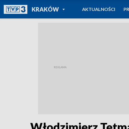
POWRÓT DO
KRAKÓW
AKTUALNOŚCI
P
TVP REGIONY
Włodzimierz Tetma