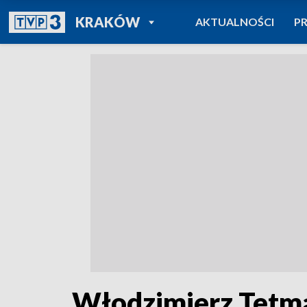
POWRÓT DO
KRAKÓW
AKTUALNOŚCI
P
TVP REGIONY
Włodzimierz Tetma