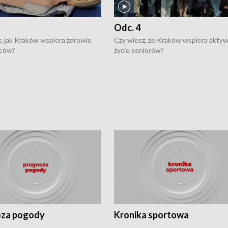
Odc. 4
, jak Kraków wspiera zdrowie
Czy wiesz, że Kraków wspiera akty
ców?
życie seniorów?
za pogody
Kronika sportowa