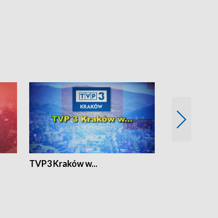
TVP3 Kraków w...
Ślizg