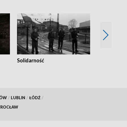
Solidarność
Trudne lata
KÓW
/
LUBLIN
/
ŁÓDŹ
/
ROCŁAW