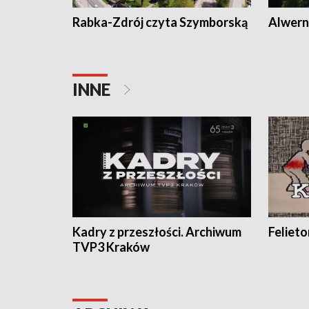
Rabka-Zdrój czyta Szymborską
Alwern
INNE
Kadry z przeszłości. Archiwum
Feliet
TVP3 Kraków