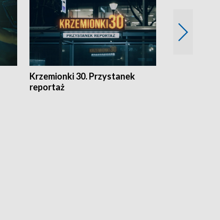
Krzemionki 30. Przystanek
Kraków - jak
reportaż