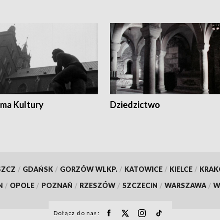
ma Kultury
Dziedzictwo
SZCZ
/
GDAŃSK
/
GORZÓW WLKP.
/
KATOWICE
/
KIELCE
/
KRA
N
/
OPOLE
/
POZNAŃ
/
RZESZÓW
/
SZCZECIN
/
WARSZAWA
/
W
Dołącz do nas: