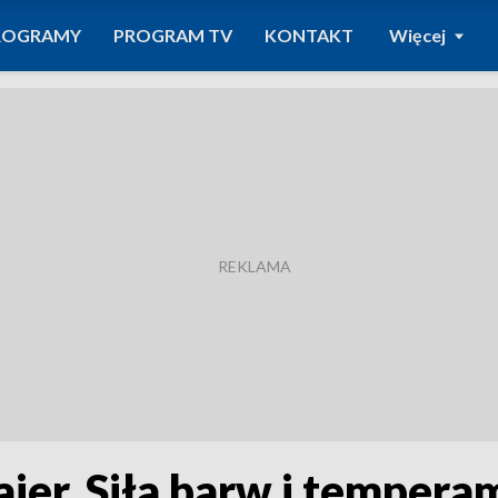
ROGRAMY
PROGRAM TV
KONTAKT
Więcej
jer. Siła barw i tempera