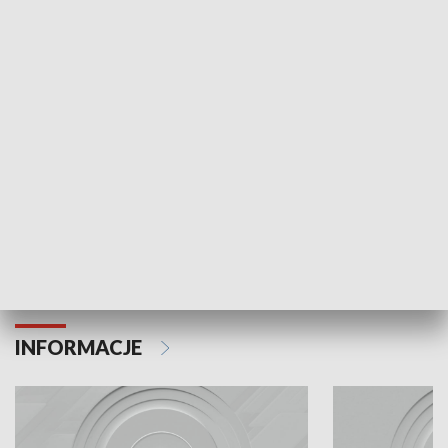
Odc. 6
Odc. 5
Czy wiesz, że Kraków inwestuje w edukację i
Czy wiesz, jak Kr
rozwój młodych?
mieszkańców?
INFORMACJE