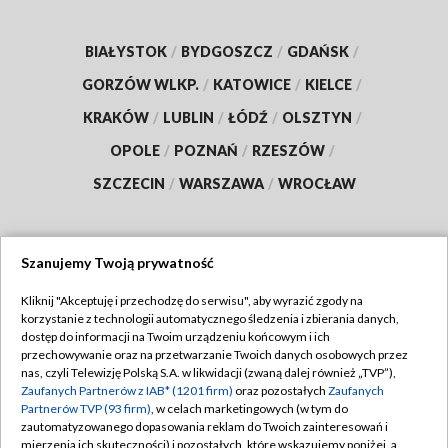
BIAŁYSTOK
/
BYDGOSZCZ
/
GDAŃSK
/
GORZÓW WLKP.
/
KATOWICE
/
KIELCE
/
KRAKÓW
/
LUBLIN
/
ŁÓDŹ
/
OLSZTYN
/
OPOLE
/
POZNAŃ
/
RZESZÓW
/
SZCZECIN
/
WARSZAWA
/
WROCŁAW
Szanujemy Twoją prywatność
Dołącz do nas:
Kliknij "Akceptuję i przechodzę do serwisu", aby wyrazić zgody na
korzystanie z technologii automatycznego śledzenia i zbierania danych,
TVP
dostęp do informacji na Twoim urządzeniu końcowym i ich
Abonament TVP
przechowywanie oraz na przetwarzanie Twoich danych osobowych przez
Regulamin TVP
nas, czyli Telewizję Polską S.A. w likwidacji (zwaną dalej również „TVP”),
Emisja w TVP
Zaufanych Partnerów z IAB* (1201 firm)
oraz pozostałych
Zaufanych
Polityka prywatności
Partnerów TVP (93 firm)
, w celach marketingowych (w tym do
Centrum informacji TVP
Moje zgody
zautomatyzowanego dopasowania reklam do Twoich zainteresowań i
mierzenia ich skuteczności) i pozostałych, które wskazujemy poniżej, a