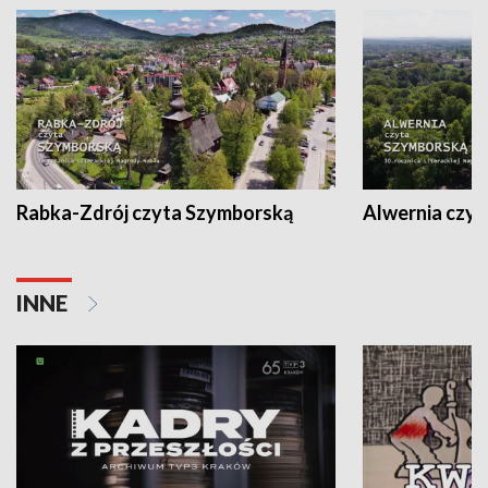
Rabka-Zdrój czyta Szymborską
Alwernia czy
INNE