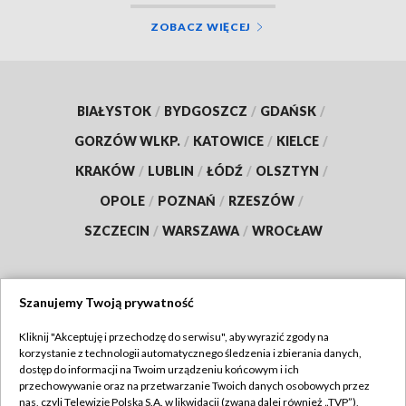
ZOBACZ WIĘCEJ
BIAŁYSTOK
/
BYDGOSZCZ
/
GDAŃSK
/
GORZÓW WLKP.
/
KATOWICE
/
KIELCE
/
KRAKÓW
/
LUBLIN
/
ŁÓDŹ
/
OLSZTYN
/
OPOLE
/
POZNAŃ
/
RZESZÓW
/
SZCZECIN
/
WARSZAWA
/
WROCŁAW
Szanujemy Twoją prywatność
Dołącz do nas:
Kliknij "Akceptuję i przechodzę do serwisu", aby wyrazić zgody na
korzystanie z technologii automatycznego śledzenia i zbierania danych,
TVP
dostęp do informacji na Twoim urządzeniu końcowym i ich
Abonament TVP
przechowywanie oraz na przetwarzanie Twoich danych osobowych przez
Regulamin TVP
nas, czyli Telewizję Polską S.A. w likwidacji (zwaną dalej również „TVP”),