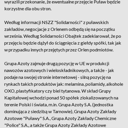
wyrazili przekonanie, że ewentualne przejęcie Puław będzie
korzystne dla obu stron.
Według informacji NSZZ "Solidarności" z puławskich
zakładów, negocjacje z Orlenem odbędą się na początku
września. Według Solidarności Obajtek zadeklarował, że po
przejęciu będzie dążył do ściągnięcia z giełdy spółki, tak jak
w przypadku innych przejętych przez Orlen podmiotów.
Grupa Azoty zajmuje drugą pozycję w UE w produkcji
nawozów azotowych i wieloskładnikowych, a także - jak
podaje na swojej stronie internetowej - silną pozycję na
rynkach takich produktów jak: melamina, poliamidy, alkohole
OXO, plastyfikatory czy biel tytanowa. W skład Grupy
Kapitałowej wchodzi ponad 50 spółek zlokalizowanych na
terenie Polski i świata, m.in. Grupa Azoty S.A. (jednostka
dominująca z siedzibą w Tarnowie), Grupa Azoty Zakłady
Azotowe "Puławy" S.A., Grupa Azoty Zakłady Chemiczne
"Police" S.A., a także Grupa Azoty Zakłady Azotowe