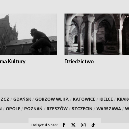
ma Kultury
Dziedzictwo
SZCZ
/
GDAŃSK
/
GORZÓW WLKP.
/
KATOWICE
/
KIELCE
/
KRA
N
/
OPOLE
/
POZNAŃ
/
RZESZÓW
/
SZCZECIN
/
WARSZAWA
/
W
Dołącz do nas: