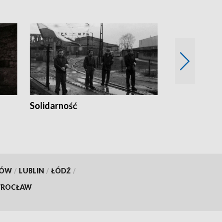
Solidarność
Trudne lata
KÓW
/
LUBLIN
/
ŁÓDŹ
/
ROCŁAW