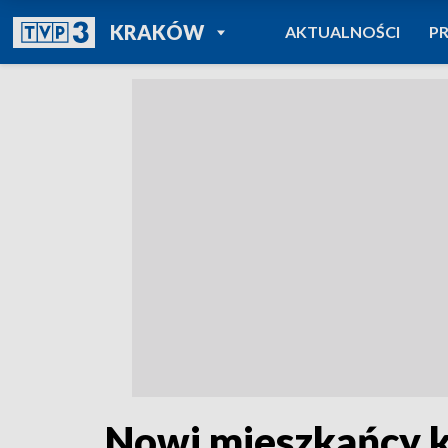
POWRÓT DO
KRAKÓW
AKTUALNOŚCI
P
TVP REGIONY
Nowi mieszkańcy 