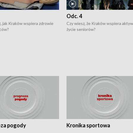
Odc. 4
, jak Kraków wspiera zdrowie
Czy wiesz, że Kraków wspiera akty
ców?
życie seniorów?
za pogody
Kronika sportowa