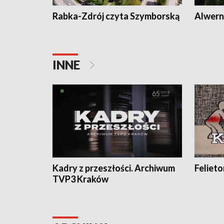
Rabka-Zdrój czyta Szymborską
Alwern
INNE
Kadry z przeszłości. Archiwum
Feliet
TVP3 Kraków