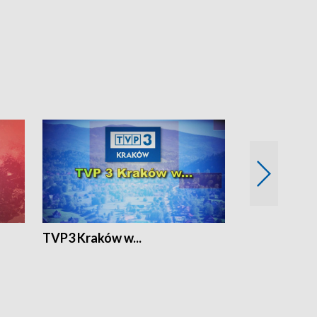
TVP3 Kraków w...
Ślizg