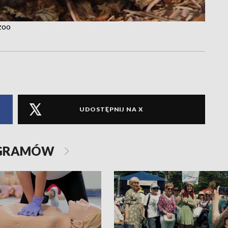
zoo
UDOSTĘPNIJ NA X
OGRAMÓW