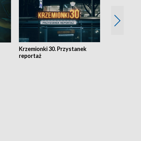
Krzemionki 30. Przystanek
Kraków - jak
reportaż