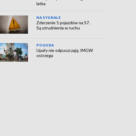
latka
NA SYGNALE
Zderzenie 5 pojazdów na S7.
Są utrudnienia w ruchu
POGODA
Upały nie odpuszczają; IMGW
ostrzega