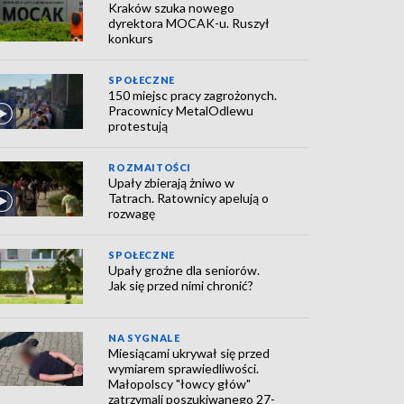
Kraków szuka nowego
dyrektora MOCAK-u. Ruszył
konkurs
SPOŁECZNE
150 miejsc pracy zagrożonych.
Pracownicy MetalOdlewu
protestują
ROZMAITOŚCI
Upały zbierają żniwo w
Tatrach. Ratownicy apelują o
rozwagę
SPOŁECZNE
Upały groźne dla seniorów.
Jak się przed nimi chronić?
NA SYGNALE
Miesiącami ukrywał się przed
wymiarem sprawiedliwości.
Małopolscy "łowcy głów"
zatrzymali poszukiwanego 27-