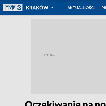
POWRÓT DO
KRAKÓW
AKTUALNOŚCI
P
TVP REGIONY
Oczekiwanie na no