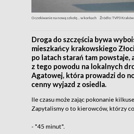
Oczekiwanie na nową szkołę... w korkach
Źródło: TVP3 Kraków
Droga do szczęścia bywa wybois
mieszkańcy krakowskiego Złocie
po latach starań tam powstaje, a
z tego powodu na lokalnych dro
Agatowej, która prowadzi do no
cenny wyjazd z osiedla.
Ile czasu może zając pokonanie kilku
Zapytalismy o to kierowców, którzy co
- "45 minut".