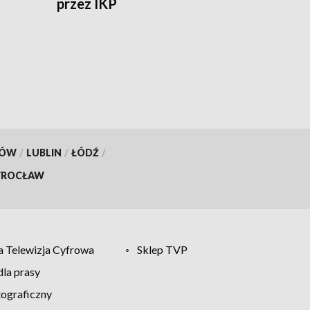
przez IKP
KÓW
/
LUBLIN
/
ŁÓDŹ
/
ROCŁAW
 Telewizja Cyfrowa
Sklep TVP
la prasy
tograficzny