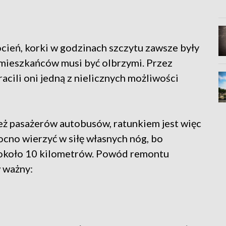
ocień, korki w godzinach szczytu zawsze były
u mieszkańców musi być olbrzymi. Przez
acili oni jedną z nielicznych możliwości
eż pasażerów autobusów, ratunkiem jest więc
ocno wierzyć w siłę własnych nóg, bo
o około 10 kilometrów. Powód remontu
 ważny: