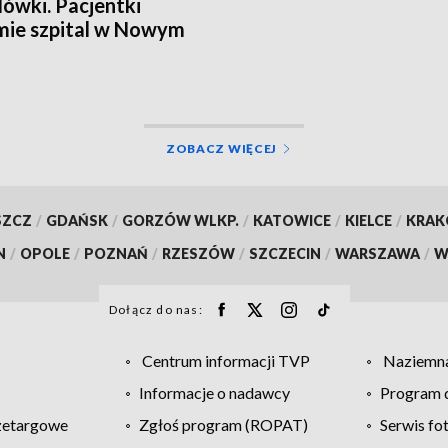
ówki. Pacjentki
mie szpital w Nowym
u
ZOBACZ WIĘCEJ
SZCZ
/
GDAŃSK
/
GORZÓW WLKP.
/
KATOWICE
/
KIELCE
/
KRA
N
/
OPOLE
/
POZNAŃ
/
RZESZÓW
/
SZCZECIN
/
WARSZAWA
/
W
Dołącz do nas:
Centrum informacji TVP
Naziemna
Informacje o nadawcy
Program d
zetargowe
Zgłoś program (ROPAT)
Serwis fo