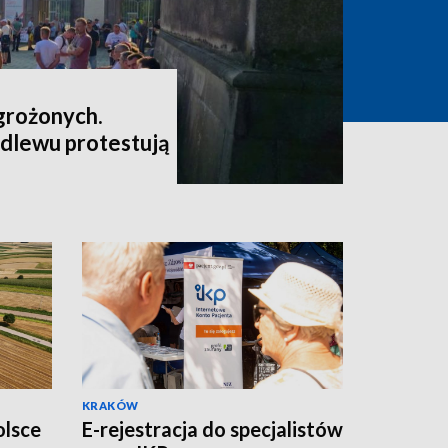
grożonych.
dlewu protestują
KRAKÓW
olsce
E-rejestracja do specjalistów