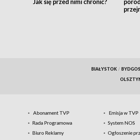
Jak się przed nimi chronić?
porod
przej
Targ
BIAŁYSTOK
/
BYDGO
OLSZTY
Abonament TVP
Emisja w TVP
Rada Programowa
System NOS
Biuro Reklamy
Ogłoszenie pr