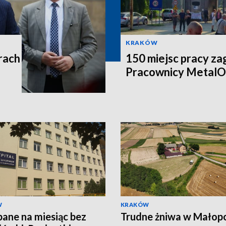
KRAKÓW
rach
150 miejsc pracy za
Pracownicy MetalO
W
KRAKÓW
ane na miesiąc bez
Trudne żniwa w Małop