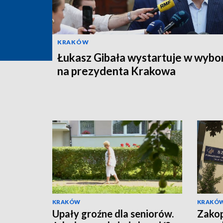
KRAKÓW
Łukasz Gibała wystartuje w wybo
na prezydenta Krakowa
KRAKÓW
KRAKÓ
Upały groźne dla seniorów.
Zakop