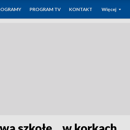
ROGRAMY
PROGRAM TV
KONTAKT
Więcej
wą szkołę... w korkach