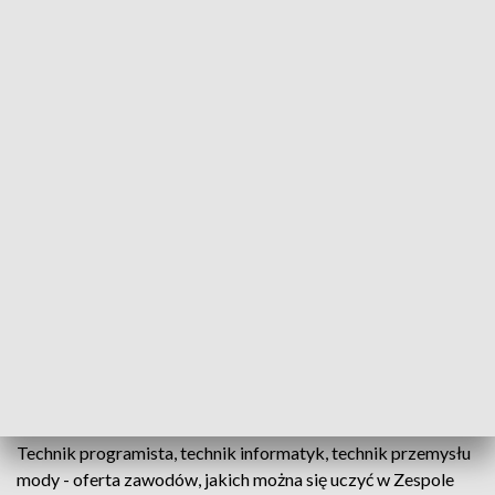
Nowy rok szkolny w nowej szkole
Źródło: TVP3 Kraków
3 mln zł z budżetu państwa zostały przeznaczone
na budowę Zespołu Szkół nr 1 w Nowym Targu.
Trwają tam już ostatnie prace, bo w nowej szkole we
wrześniu tego roku naukę rozpocznie ponad 600
uczniów. Pieniądze przekazano również Zespołowi
Placówek Szkolno-Wychowawczo-Opiekuńczych i
Podhalańskiemu Szpitalowi Specjalistycznwmu im.
Jana Pawła II w Nowym Targu.
Technik programista, technik informatyk, technik przemysłu
mody - oferta zawodów, jakich można się uczyć w Zespole