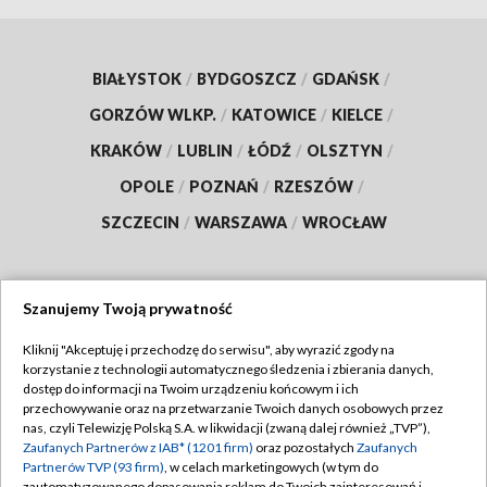
BIAŁYSTOK
/
BYDGOSZCZ
/
GDAŃSK
/
GORZÓW WLKP.
/
KATOWICE
/
KIELCE
/
KRAKÓW
/
LUBLIN
/
ŁÓDŹ
/
OLSZTYN
/
OPOLE
/
POZNAŃ
/
RZESZÓW
/
SZCZECIN
/
WARSZAWA
/
WROCŁAW
Szanujemy Twoją prywatność
Dołącz do nas:
Kliknij "Akceptuję i przechodzę do serwisu", aby wyrazić zgody na
korzystanie z technologii automatycznego śledzenia i zbierania danych,
TVP
dostęp do informacji na Twoim urządzeniu końcowym i ich
Abonament TVP
przechowywanie oraz na przetwarzanie Twoich danych osobowych przez
Regulamin TVP
nas, czyli Telewizję Polską S.A. w likwidacji (zwaną dalej również „TVP”),
Emisja w TVP
Polityka prywatności
Zaufanych Partnerów z IAB* (1201 firm)
oraz pozostałych
Zaufanych
Partnerów TVP (93 firm)
, w celach marketingowych (w tym do
Centrum informacji TVP
Moje zgody
zautomatyzowanego dopasowania reklam do Twoich zainteresowań i