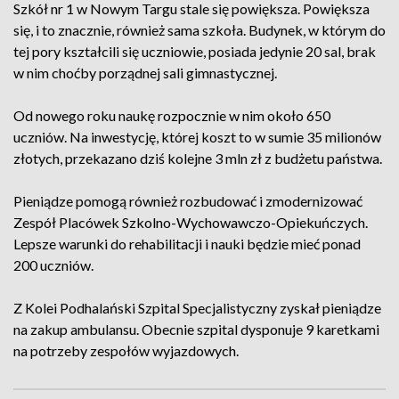
Szkół nr 1 w Nowym Targu stale się powiększa. Powiększa
się, i to znacznie, również sama szkoła. Budynek, w którym do
tej pory kształcili się uczniowie, posiada jedynie 20 sal, brak
w nim choćby porządnej sali gimnastycznej.
Od nowego roku naukę rozpocznie w nim około 650
uczniów. Na inwestycję, której koszt to w sumie 35 milionów
złotych, przekazano dziś kolejne 3 mln zł z budżetu państwa.
Pieniądze pomogą również rozbudować i zmodernizować
Zespół Placówek Szkolno-Wychowawczo-Opiekuńczych.
Lepsze warunki do rehabilitacji i nauki będzie mieć ponad
200 uczniów.
Z Kolei Podhalański Szpital Specjalistyczny zyskał pieniądze
na zakup ambulansu. Obecnie szpital dysponuje 9 karetkami
na potrzeby zespołów wyjazdowych.