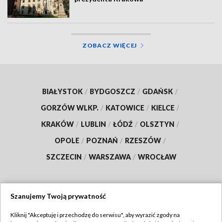
ZOBACZ WIĘCEJ
BIAŁYSTOK
/
BYDGOSZCZ
/
GDAŃSK
/
GORZÓW WLKP.
/
KATOWICE
/
KIELCE
/
KRAKÓW
/
LUBLIN
/
ŁÓDŹ
/
OLSZTYN
/
OPOLE
/
POZNAŃ
/
RZESZÓW
/
SZCZECIN
/
WARSZAWA
/
WROCŁAW
Szanujemy Twoją prywatność
Dołącz do nas:
Kliknij "Akceptuję i przechodzę do serwisu", aby wyrazić zgody na