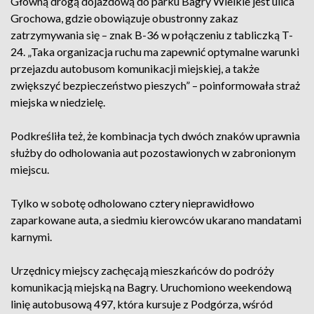
Główną drogą dojazdową do parku Bagry Wielkie jest ulica
Grochowa, gdzie obowiązuje obustronny zakaz
zatrzymywania się – znak B-36 w połączeniu z tabliczką T-
24. „Taka organizacja ruchu ma zapewnić optymalne warunki
przejazdu autobusom komunikacji miejskiej, a także
zwiększyć bezpieczeństwo pieszych” – poinformowała straż
miejska w niedzielę.
Podkreśliła też, że kombinacja tych dwóch znaków uprawnia
służby do odholowania aut pozostawionych w zabronionym
miejscu.
Tylko w sobotę odholowano cztery nieprawidłowo
zaparkowane auta, a siedmiu kierowców ukarano mandatami
karnymi.
Urzędnicy miejscy zachęcają mieszkańców do podróży
komunikacją miejską na Bagry. Uruchomiono weekendową
linię autobusową 497, która kursuje z Podgórza, wśród