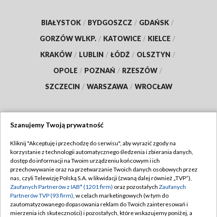
BIAŁYSTOK
/
BYDGOSZCZ
/
GDAŃSK
/
GORZÓW WLKP.
/
KATOWICE
/
KIELCE
/
KRAKÓW
/
LUBLIN
/
ŁÓDŹ
/
OLSZTYN
/
OPOLE
/
POZNAŃ
/
RZESZÓW
/
SZCZECIN
/
WARSZAWA
/
WROCŁAW
Szanujemy Twoją prywatność
Dołącz do nas:
Kliknij "Akceptuję i przechodzę do serwisu", aby wyrazić zgody na
korzystanie z technologii automatycznego śledzenia i zbierania danych,
TVP
dostęp do informacji na Twoim urządzeniu końcowym i ich
Abonament TVP
przechowywanie oraz na przetwarzanie Twoich danych osobowych przez
Regulamin TVP
nas, czyli Telewizję Polską S.A. w likwidacji (zwaną dalej również „TVP”),
Emisja w TVP
Zaufanych Partnerów z IAB* (1201 firm)
oraz pozostałych
Zaufanych
Polityka prywatności
Partnerów TVP (93 firm)
, w celach marketingowych (w tym do
Centrum informacji TVP
Moje zgody
zautomatyzowanego dopasowania reklam do Twoich zainteresowań i
mierzenia ich skuteczności) i pozostałych, które wskazujemy poniżej, a
Naziemna Telewizja Cyfrowa