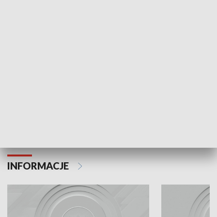
Odc. 6
Odc. 5
Czy wiesz, że Kraków inwestuje w edukację i
Czy wiesz, jak Kr
rozwój młodych?
mieszkańców?
INFORMACJE