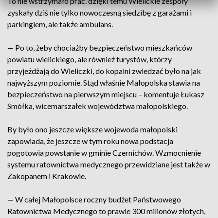
To nie wstrzymało prac. dzięki temu Wielickie zespoły
zyskały dziś nie tylko nowoczesną siedzibę z garażami i
parkingiem, ale także ambulans.
— Po to, żeby chociażby bezpieczeństwo mieszkańców
powiatu wielickiego, ale również turystów, którzy
przyjeżdżają do Wieliczki, do kopalni zwiedzać było na jak
najwyższym poziomie. Stąd właśnie Małopolska stawia na
bezpieczeństwo na pierwszym miejscu – komentuje Łukasz
Smółka, wicemarszałek województwa małopolskiego.
By było ono jeszcze większe wojewoda małopolski
zapowiada, że jeszcze w tym roku nowa podstacja
pogotowia powstanie w gminie Czernichów. Wzmocnienie
systemu ratownictwa medycznego przewidziane jest także w
Zakopanem i Krakowie.
— W całej Małopolsce roczny budżet Państwowego
Ratownictwa Medycznego to prawie 300 milionów złotych,