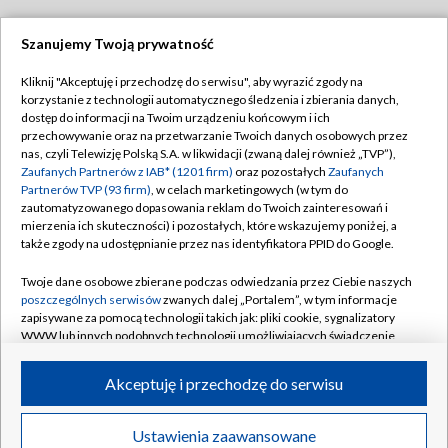
Szanujemy Twoją prywatność
Dołącz do nas:
Kliknij "Akceptuję i przechodzę do serwisu", aby wyrazić zgody na
korzystanie z technologii automatycznego śledzenia i zbierania danych,
TVP
dostęp do informacji na Twoim urządzeniu końcowym i ich
Abonament TVP
przechowywanie oraz na przetwarzanie Twoich danych osobowych przez
Regulamin TVP
nas, czyli Telewizję Polską S.A. w likwidacji (zwaną dalej również „TVP”),
Emisja w TVP
Polityka prywatności
Zaufanych Partnerów z IAB* (1201 firm)
oraz pozostałych
Zaufanych
Partnerów TVP (93 firm)
, w celach marketingowych (w tym do
Centrum informacji TVP
Moje zgody
zautomatyzowanego dopasowania reklam do Twoich zainteresowań i
mierzenia ich skuteczności) i pozostałych, które wskazujemy poniżej, a
Naziemna Telewizja Cyfrowa
Pomoc
także zgody na udostępnianie przez nas identyfikatora PPID do Google.
Sklep TVP
Biuro reklamy
Twoje dane osobowe zbierane podczas odwiedzania przez Ciebie naszych
Rada Programowa
Kontakt
poszczególnych serwisów
zwanych dalej „Portalem”, w tym informacje
zapisywane za pomocą technologii takich jak: pliki cookie, sygnalizatory
System NOS
WWW lub innych podobnych technologii umożliwiających świadczenie
dopasowanych i bezpiecznych usług, personalizację treści oraz reklam,
Informacje o nadawcy
Kanały
udostępnianie funkcji mediów społecznościowych oraz analizowanie
Akceptuję i przechodzę do serwisu
ruchu w Internecie.
Program dla prasy
©2026 Telewizja Polska S.A. w likwidacji
Biuro Reklamy
Twoje dane osobowe zbierane podczas odwiedzania przez Ciebie
Ustawienia zaawansowane
poszczególnych serwisów
na Portalu, takie jak adresy IP, identyfikatory