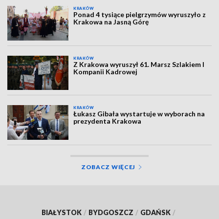
KRAKÓW
Ponad 4 tysiące pielgrzymów wyruszyło z
Krakowa na Jasną Górę
KRAKÓW
Z Krakowa wyruszył 61. Marsz Szlakiem I
Kompanii Kadrowej
KRAKÓW
Łukasz Gibała wystartuje w wyborach na
prezydenta Krakowa
ZOBACZ WIĘCEJ
BIAŁYSTOK
/
BYDGOSZCZ
/
GDAŃSK
/