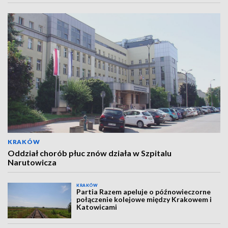
KRAKÓW
Oddział chorób płuc znów działa w Szpitalu
Narutowicza
KRAKÓW
Partia Razem apeluje o późnowieczorne
połączenie kolejowe między Krakowem i
Katowicami