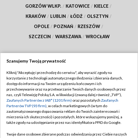
GORZÓW WLKP.
/
KATOWICE
/
KIELCE
/
KRAKÓW
/
LUBLIN
/
ŁÓDŹ
/
OLSZTYN
/
OPOLE
/
POZNAŃ
/
RZESZÓW
/
SZCZECIN
/
WARSZAWA
/
WROCŁAW
Szanujemy Twoją prywatność
Dołącz do nas:
Kliknij "Akceptuję i przechodzę do serwisu", aby wyrazić zgody na
korzystanie z technologii automatycznego śledzenia i zbierania danych,
TVP
dostęp do informacji na Twoim urządzeniu końcowym i ich
Abonament TVP
przechowywanie oraz na przetwarzanie Twoich danych osobowych przez
Regulamin TVP
nas, czyli Telewizję Polską S.A. w likwidacji (zwaną dalej również „TVP”),
Emisja w TVP
Polityka prywatności
Zaufanych Partnerów z IAB* (1201 firm)
oraz pozostałych
Zaufanych
Partnerów TVP (93 firm)
, w celach marketingowych (w tym do
Centrum informacji TVP
Moje zgody
zautomatyzowanego dopasowania reklam do Twoich zainteresowań i
mierzenia ich skuteczności) i pozostałych, które wskazujemy poniżej, a
Naziemna Telewizja Cyfrowa
Pomoc
także zgody na udostępnianie przez nas identyfikatora PPID do Google.
Sklep TVP
Biuro reklamy
Twoje dane osobowe zbierane podczas odwiedzania przez Ciebie naszych