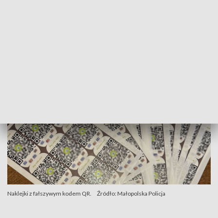
są dwie osoby - 23-latek i 26-latek. Mężczyźni przyznali się
do winy, a sąd zastosował wobec nich dozór policji i zakazał
opuszczania kraju. "Obecnie trwają czynności związane z
ustaleniem wszystkich osób pokrzywdzonych" -
poinformowało CBZC.
Naklejki z fałszywym kodem QR.
Źródło: Małopolska Policja