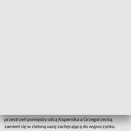
Rozpoczęła się budowa parku pod estakadami kolejowymi w Krakowie
Źródło: TVP3 Kraków
Rozpoczęła się budowa parku pod estakadami
kolejowymi w Krakowie. Będą ścieżki pieszo-
rowerowe, place zabaw i dużo zieleni. Tak
zdecydowali sami mieszkańcy. Pierwsze efekty
będzie można podziwiać w przyszłym roku.
Ciężki sprzęt pod estakadami kolejowymi. Betonowa
przestrzeń pomiędzy ulicą Kopernika a Grzegórzecką
zamieni się w zieloną oazę zachęcającą do wypoczynku.