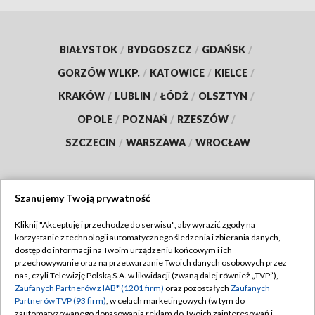
BIAŁYSTOK
/
BYDGOSZCZ
/
GDAŃSK
/
GORZÓW WLKP.
/
KATOWICE
/
KIELCE
/
KRAKÓW
/
LUBLIN
/
ŁÓDŹ
/
OLSZTYN
/
OPOLE
/
POZNAŃ
/
RZESZÓW
/
SZCZECIN
/
WARSZAWA
/
WROCŁAW
Szanujemy Twoją prywatność
Dołącz do nas:
Kliknij "Akceptuję i przechodzę do serwisu", aby wyrazić zgody na
korzystanie z technologii automatycznego śledzenia i zbierania danych,
TVP
dostęp do informacji na Twoim urządzeniu końcowym i ich
Abonament TVP
przechowywanie oraz na przetwarzanie Twoich danych osobowych przez
Regulamin TVP
nas, czyli Telewizję Polską S.A. w likwidacji (zwaną dalej również „TVP”),
Emisja w TVP
Polityka prywatności
Zaufanych Partnerów z IAB* (1201 firm)
oraz pozostałych
Zaufanych
Partnerów TVP (93 firm)
, w celach marketingowych (w tym do
Centrum informacji TVP
Moje zgody
zautomatyzowanego dopasowania reklam do Twoich zainteresowań i