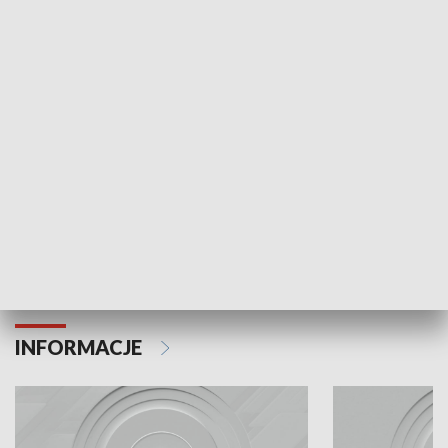
Odc. 6
Odc. 5
Czy wiesz, że Kraków inwestuje w edukację i
Czy wiesz, jak Kr
rozwój młodych?
mieszkańców?
INFORMACJE