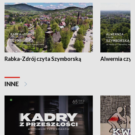
Rabka-Zdrój czyta Szymborską
Alwernia czy
INNE