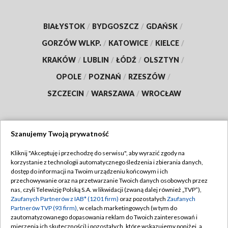
BIAŁYSTOK
/
BYDGOSZCZ
/
GDAŃSK
/
GORZÓW WLKP.
/
KATOWICE
/
KIELCE
/
KRAKÓW
/
LUBLIN
/
ŁÓDŹ
/
OLSZTYN
/
OPOLE
/
POZNAŃ
/
RZESZÓW
/
SZCZECIN
/
WARSZAWA
/
WROCŁAW
Szanujemy Twoją prywatność
Dołącz do nas:
Kliknij "Akceptuję i przechodzę do serwisu", aby wyrazić zgody na
korzystanie z technologii automatycznego śledzenia i zbierania danych,
TVP
dostęp do informacji na Twoim urządzeniu końcowym i ich
Abonament TVP
przechowywanie oraz na przetwarzanie Twoich danych osobowych przez
Regulamin TVP
nas, czyli Telewizję Polską S.A. w likwidacji (zwaną dalej również „TVP”),
Emisja w TVP
Zaufanych Partnerów z IAB* (1201 firm)
oraz pozostałych
Zaufanych
Polityka prywatności
Partnerów TVP (93 firm)
, w celach marketingowych (w tym do
Centrum informacji TVP
Moje zgody
zautomatyzowanego dopasowania reklam do Twoich zainteresowań i
mierzenia ich skuteczności) i pozostałych, które wskazujemy poniżej, a