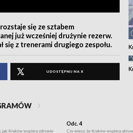
a rozstaje się ze sztabem
nej już wcześniej drużynie rezerw.
ł się z trenerami drugiego zespołu.
K
K
UDOSTĘPNIJ NA X
OGRAMÓW
Odc. 4
, jak Kraków wspiera zdrowie
Czy wiesz, że Kraków wspiera akty