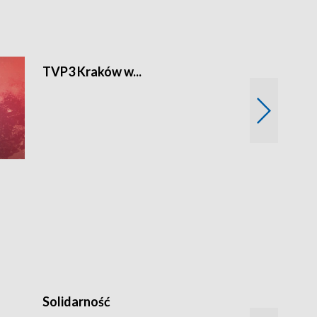
TVP3 Kraków w...
Ślizg
Solidarność
Trudne lata