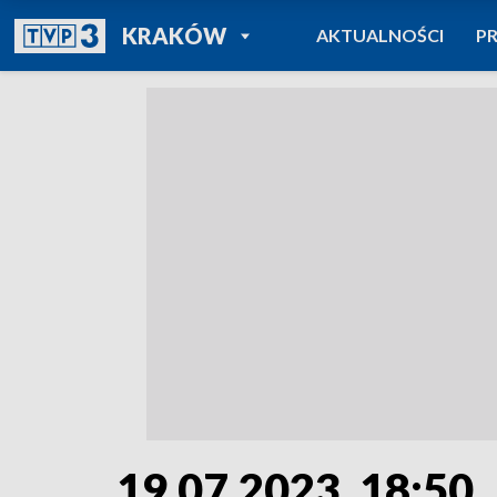
POWRÓT DO
KRAKÓW
AKTUALNOŚCI
P
TVP REGIONY
19.07.2023, 18:50