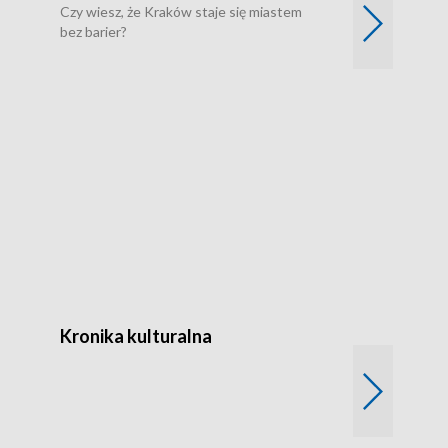
Czy wiesz, że Kraków staje się miastem
bez barier?
Odc. 2
Czy wiesz, że Kr
poprawia jakość 
Kronika kulturalna
Kronika Tydz