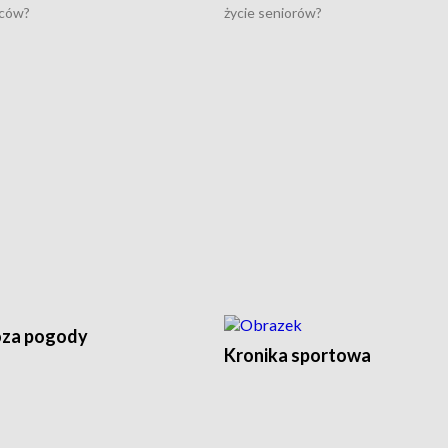
ców?
życie seniorów?
za pogody
Kronika sportowa