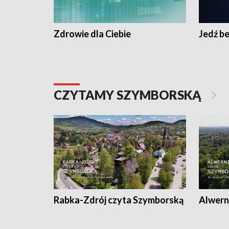
Zdrowie dla Ciebie
Jedź be
CZYTAMY SZYMBORSKĄ
Rabka-Zdrój czyta Szymborską
Alwern