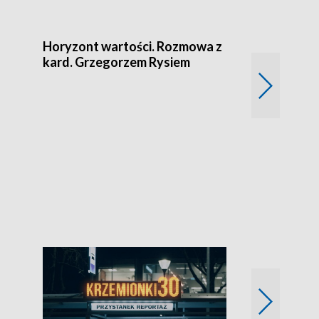
Horyzont wartości. Rozmowa z
kard. Grzegorzem Rysiem
Kulturalnie 
Kraków - jak