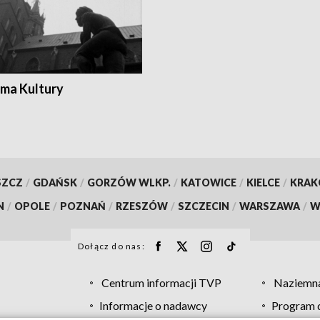
ma Kultury
SZCZ
/
GDAŃSK
/
GORZÓW WLKP.
/
KATOWICE
/
KIELCE
/
KRA
N
/
OPOLE
/
POZNAŃ
/
RZESZÓW
/
SZCZECIN
/
WARSZAWA
/
W
Dołącz do nas:
Centrum informacji TVP
Naziemna
Informacje o nadawcy
Program d