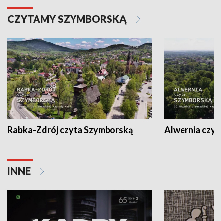
CZYTAMY SZYMBORSKĄ
Rabka-Zdrój czyta Szymborską
Alwernia czy
INNE