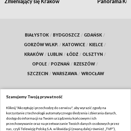
Zmieniający się Kraków
Panorama Kul
BIAŁYSTOK
/
BYDGOSZCZ
/
GDAŃSK
/
GORZÓW WLKP.
/
KATOWICE
/
KIELCE
/
KRAKÓW
/
LUBLIN
/
ŁÓDŹ
/
OLSZTYN
/
OPOLE
/
POZNAŃ
/
RZESZÓW
/
SZCZECIN
/
WARSZAWA
/
WROCŁAW
Szanujemy Twoją prywatność
Dołącz do nas:
Kliknij "Akceptuję i przechodzę do serwisu", aby wyrazić zgody na
korzystanie z technologii automatycznego śledzenia i zbierania danych,
TVP
dostęp do informacji na Twoim urządzeniu końcowym i ich
Abonament TVP
przechowywanie oraz na przetwarzanie Twoich danych osobowych przez
Regulamin TVP
nas, czyli Telewizję Polską S.A. w likwidacji (zwaną dalej również „TVP”),