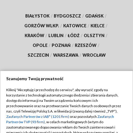
BIAŁYSTOK
/
BYDGOSZCZ
/
GDAŃSK
/
GORZÓW WLKP.
/
KATOWICE
/
KIELCE
/
KRAKÓW
/
LUBLIN
/
ŁÓDŹ
/
OLSZTYN
/
OPOLE
/
POZNAŃ
/
RZESZÓW
/
SZCZECIN
/
WARSZAWA
/
WROCŁAW
Szanujemy Twoją prywatność
Dołącz do nas:
Kliknij "Akceptuję i przechodzę do serwisu", aby wyrazić zgody na
korzystanie z technologii automatycznego śledzenia i zbierania danych,
TVP
dostęp do informacji na Twoim urządzeniu końcowym i ich
Abonament TVP
przechowywanie oraz na przetwarzanie Twoich danych osobowych przez
Regulamin TVP
nas, czyli Telewizję Polską S.A. w likwidacji (zwaną dalej również „TVP”),
Emisja w TVP
Zaufanych Partnerów z IAB* (1201 firm)
oraz pozostałych
Zaufanych
Polityka prywatności
Partnerów TVP (93 firm)
, w celach marketingowych (w tym do
Centrum informacji TVP
Moje zgody
zautomatyzowanego dopasowania reklam do Twoich zainteresowań i
mierzenia ich skuteczności) i pozostałych, które wskazujemy poniżej, a