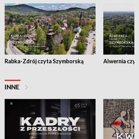
Rabka-Zdrój czyta Szymborską
Alwernia czy
INNE