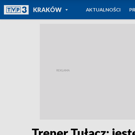
POWRÓT DO
KRAKÓW
AKTUALNOŚCI
P
TVP REGIONY
Trener Tułacz: jes