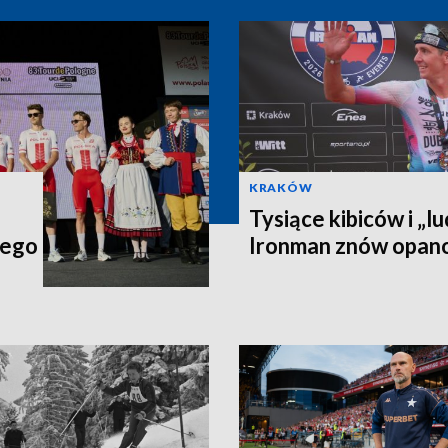
KRAKÓW
Tysiące kibiców i „lu
iego
Ironman znów opan