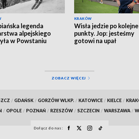
W
KRAKÓW
iańska legenda
Wisła jedzie po kolejne
arstwa alpejskiego
punkty. Jop: jesteśmy
yła w Powstaniu
gotowi na upał
zawskim
ZOBACZ WIĘCEJ
SZCZ
/
GDAŃSK
/
GORZÓW WLKP.
/
KATOWICE
/
KIELCE
/
KRA
N
/
OPOLE
/
POZNAŃ
/
RZESZÓW
/
SZCZECIN
/
WARSZAWA
/
W
Dołącz do nas: