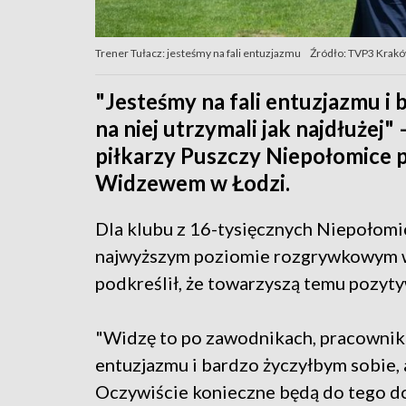
Trener Tułacz: jesteśmy na fali entuzjazmu
Źródło: TVP3 Krak
"Jesteśmy na fali entuzjazmu i 
na niej utrzymali jak najdłużej"
piłkarzy Puszczy Niepołomice p
Widzewem w Łodzi.
Dla klubu z 16-tysięcznych Niepołomi
najwyższym poziomie rozgrywkowym w
podkreślił, że towarzyszą temu pozyt
"Widzę to po zawodnikach, pracownika
entuzjazmu i bardzo życzyłbym sobie, a
Oczywiście konieczne będą do tego do