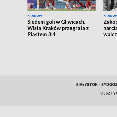
KRAKÓW
KRAKÓ
Siedem goli w Gliwicach.
Zakop
Wisła Kraków przegrała z
narci
Piastem 3:4
walcz
Wars
BIAŁYSTOK
/
BYDGO
OLSZTY