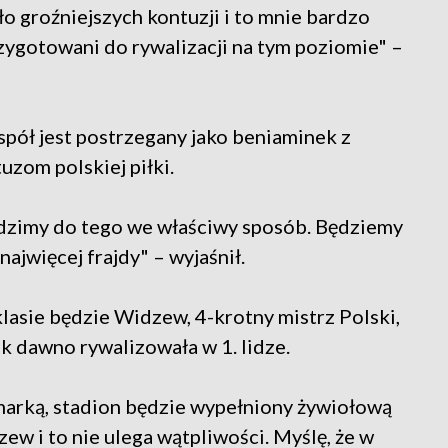
yło groźniejszych kontuzji i to mnie bardzo
przygotowani do rywalizacji na tym poziomie" –
espół jest postrzegany jako beniaminek z
uzom polskiej piłki.
hodzimy do tego we właściwy sposób. Będziemy
 najwięcej frajdy" – wyjaśnił.
asie będzie Widzew, 4-krotny mistrz Polski,
ak dawno rywalizowała w 1. lidze.
marką, stadion będzie wypełniony żywiołową
w i to nie ulega wątpliwości. Myślę, że w