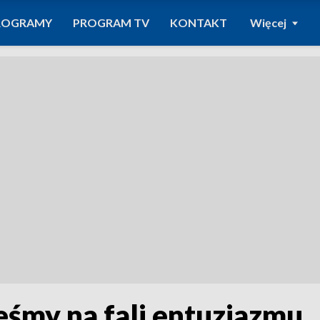
ROGRAMY
PROGRAM TV
KONTAKT
Więcej
teśmy na fali entuzjazmu