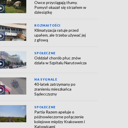
Owce przyciągają tłumy.
Pomysł okazał się strzałem w
dziesiątkę
ROZMAITOŚCI
Klimatyzacja ratuje przed
upałem, ale trzeba używać jej
z głową
SPOŁECZNE
Oddział chorób płuc znów
działa w Szpitalu Narutowicza
NA SYGNALE
40-latek zatrzymany po
zranieniu mieszkańca
Sądecczyzny
SPOŁECZNE
Partia Razem apeluje o
późnowieczorne połączenie
kolejowe między Krakowem i
Katowicami