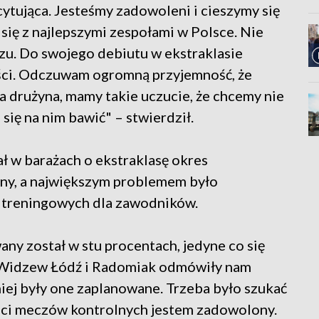
cytująca. Jesteśmy zadowoleni i cieszymy się
się z najlepszymi zespołami w Polsce. Nie
u. Do swojego debiutu w ekstraklasie
ści. Odczuwam ogromną przyjemność, że
cała drużyna, mamy takie uczucie, że chcemy nie
 się na nim bawić" – stwierdził.
ał w barażach o ekstraklasę okres
dny, a największym problemem było
 treningowych dla zawodników.
any został w stu procentach, jedyne co się
a, Widzew Łódź i Radomiak odmówiły nam
iej były one zaplanowane. Trzeba było szukać
zości meczów kontrolnych jestem zadowolony.