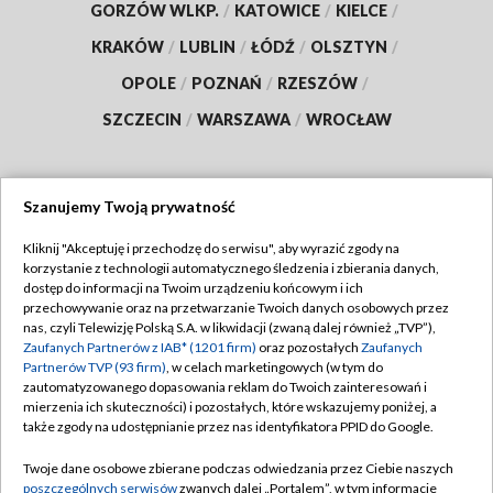
GORZÓW WLKP.
/
KATOWICE
/
KIELCE
/
KRAKÓW
/
LUBLIN
/
ŁÓDŹ
/
OLSZTYN
/
OPOLE
/
POZNAŃ
/
RZESZÓW
/
SZCZECIN
/
WARSZAWA
/
WROCŁAW
Szanujemy Twoją prywatność
Dołącz do nas:
Kliknij "Akceptuję i przechodzę do serwisu", aby wyrazić zgody na
korzystanie z technologii automatycznego śledzenia i zbierania danych,
TVP
dostęp do informacji na Twoim urządzeniu końcowym i ich
Abonament TVP
przechowywanie oraz na przetwarzanie Twoich danych osobowych przez
Regulamin TVP
nas, czyli Telewizję Polską S.A. w likwidacji (zwaną dalej również „TVP”),
Emisja w TVP
Polityka prywatności
Zaufanych Partnerów z IAB* (1201 firm)
oraz pozostałych
Zaufanych
Partnerów TVP (93 firm)
, w celach marketingowych (w tym do
Centrum informacji TVP
Moje zgody
zautomatyzowanego dopasowania reklam do Twoich zainteresowań i
mierzenia ich skuteczności) i pozostałych, które wskazujemy poniżej, a
Naziemna Telewizja Cyfrowa
Pomoc
także zgody na udostępnianie przez nas identyfikatora PPID do Google.
Sklep TVP
Biuro reklamy
Twoje dane osobowe zbierane podczas odwiedzania przez Ciebie naszych
Rada Programowa
Kontakt
poszczególnych serwisów
zwanych dalej „Portalem”, w tym informacje