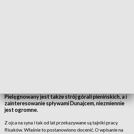
Tradycje flisaków docenione
Źródło: TVP3 Kraków
Kultywują je już prawie od 200 lat - tradycje
flisaków pienińskich wpisane na Krajową Listę
Niematerialnego Dziedzictwa Kulturowego. To
docenienie pracy kilku pokoleń, które stworzyły już
całe słownictwo związane z tą tradycją.
Pielęgnowany jest także strój górali pienińskich, a i
zainteresowanie spływami Dunajcem, niezmiennie
jest ogromne.
Z ojca na syna i tak od lat przekazywane są tajniki pracy
flisaków. Właśnie to postanowiono docenić. O wpisanie na