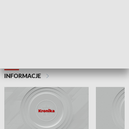
Odc. 6
Odc. 5
Czy wiesz, że Kraków inwestuje w edukację i
Czy wiesz, jak Kr
rozwój młodych?
mieszkańców?
INFORMACJE