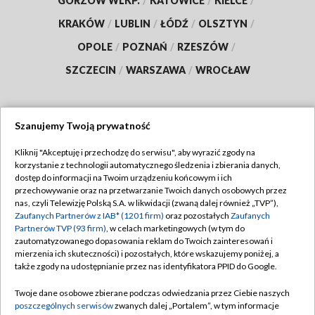
GORZÓW WLKP.
/
KATOWICE
/
KIELCE
/
KRAKÓW
/
LUBLIN
/
ŁÓDŹ
/
OLSZTYN
/
OPOLE
/
POZNAŃ
/
RZESZÓW
/
SZCZECIN
/
WARSZAWA
/
WROCŁAW
Szanujemy Twoją prywatność
Dołącz do nas:
Kliknij "Akceptuję i przechodzę do serwisu", aby wyrazić zgody na
korzystanie z technologii automatycznego śledzenia i zbierania danych,
TVP
dostęp do informacji na Twoim urządzeniu końcowym i ich
Abonament TVP
przechowywanie oraz na przetwarzanie Twoich danych osobowych przez
Regulamin TVP
nas, czyli Telewizję Polską S.A. w likwidacji (zwaną dalej również „TVP”),
Emisja w TVP
Zaufanych Partnerów z IAB* (1201 firm)
oraz pozostałych
Zaufanych
Polityka prywatności
Partnerów TVP (93 firm)
, w celach marketingowych (w tym do
Centrum informacji TVP
Moje zgody
zautomatyzowanego dopasowania reklam do Twoich zainteresowań i
mierzenia ich skuteczności) i pozostałych, które wskazujemy poniżej, a
Naziemna Telewizja Cyfrowa
Pomoc
także zgody na udostępnianie przez nas identyfikatora PPID do Google.
Sklep TVP
Biuro reklamy
Twoje dane osobowe zbierane podczas odwiedzania przez Ciebie naszych
Rada Programowa
poszczególnych serwisów
zwanych dalej „Portalem”, w tym informacje
Kontakt