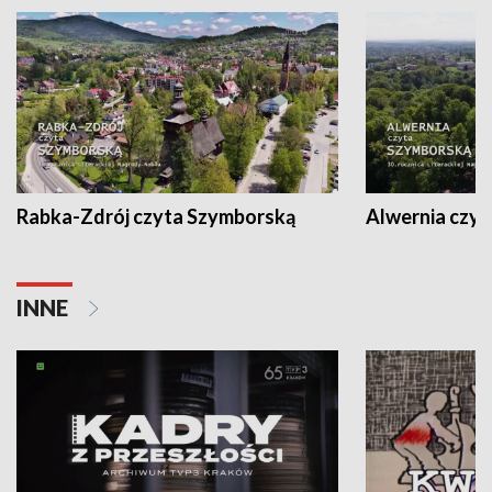
Rabka-Zdrój czyta Szymborską
Alwernia czy
INNE