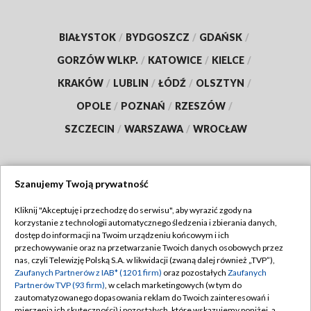
BIAŁYSTOK
/
BYDGOSZCZ
/
GDAŃSK
/
GORZÓW WLKP.
/
KATOWICE
/
KIELCE
/
KRAKÓW
/
LUBLIN
/
ŁÓDŹ
/
OLSZTYN
/
OPOLE
/
POZNAŃ
/
RZESZÓW
/
SZCZECIN
/
WARSZAWA
/
WROCŁAW
Szanujemy Twoją prywatność
Dołącz do nas:
Kliknij "Akceptuję i przechodzę do serwisu", aby wyrazić zgody na
korzystanie z technologii automatycznego śledzenia i zbierania danych,
TVP
dostęp do informacji na Twoim urządzeniu końcowym i ich
Abonament TVP
przechowywanie oraz na przetwarzanie Twoich danych osobowych przez
Regulamin TVP
nas, czyli Telewizję Polską S.A. w likwidacji (zwaną dalej również „TVP”),
Emisja w TVP
Zaufanych Partnerów z IAB* (1201 firm)
oraz pozostałych
Zaufanych
Polityka prywatności
Partnerów TVP (93 firm)
, w celach marketingowych (w tym do
Centrum informacji TVP
Moje zgody
zautomatyzowanego dopasowania reklam do Twoich zainteresowań i
mierzenia ich skuteczności) i pozostałych, które wskazujemy poniżej, a