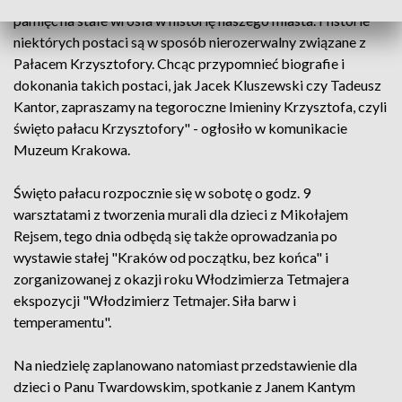
pamięć na stałe wrosła w historię naszego miasta. Historie
niektórych postaci są w sposób nierozerwalny związane z
Pałacem Krzysztofory. Chcąc przypomnieć biografie i
dokonania takich postaci, jak Jacek Kluszewski czy Tadeusz
Kantor, zapraszamy na tegoroczne Imieniny Krzysztofa, czyli
święto pałacu Krzysztofory" - ogłosiło w komunikacie
Muzeum Krakowa.
Święto pałacu rozpocznie się w sobotę o godz. 9
warsztatami z tworzenia murali dla dzieci z Mikołajem
Rejsem, tego dnia odbędą się także oprowadzania po
wystawie stałej "Kraków od początku, bez końca" i
zorganizowanej z okazji roku Włodzimierza Tetmajera
ekspozycji "Włodzimierz Tetmajer. Siła barw i
temperamentu".
Na niedzielę zaplanowano natomiast przedstawienie dla
dzieci o Panu Twardowskim, spotkanie z Janem Kantym