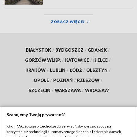
ZOBACZ WIĘCEJ
BIAŁYSTOK
/
BYDGOSZCZ
/
GDAŃSK
/
GORZÓW WLKP.
/
KATOWICE
/
KIELCE
/
KRAKÓW
/
LUBLIN
/
ŁÓDŹ
/
OLSZTYN
/
OPOLE
/
POZNAŃ
/
RZESZÓW
/
SZCZECIN
/
WARSZAWA
/
WROCŁAW
Szanujemy Twoją prywatność
Dołącz do nas:
Kliknij "Akceptuję i przechodzę do serwisu", aby wyrazić zgody na
korzystanie z technologii automatycznego śledzenia i zbierania danych,
TVP