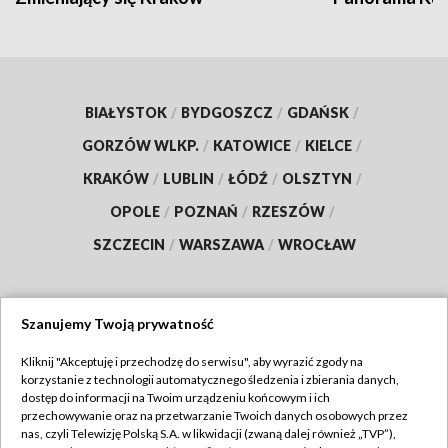
BIAŁYSTOK
/
BYDGOSZCZ
/
GDAŃSK
/
GORZÓW WLKP.
/
KATOWICE
/
KIELCE
/
KRAKÓW
/
LUBLIN
/
ŁÓDŹ
/
OLSZTYN
/
OPOLE
/
POZNAŃ
/
RZESZÓW
/
SZCZECIN
/
WARSZAWA
/
WROCŁAW
Szanujemy Twoją prywatność
Dołącz do nas:
Kliknij "Akceptuję i przechodzę do serwisu", aby wyrazić zgody na
korzystanie z technologii automatycznego śledzenia i zbierania danych,
TVP
dostęp do informacji na Twoim urządzeniu końcowym i ich
Abonament TVP
przechowywanie oraz na przetwarzanie Twoich danych osobowych przez
Regulamin TVP
nas, czyli Telewizję Polską S.A. w likwidacji (zwaną dalej również „TVP”),