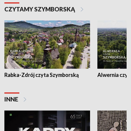
CZYTAMY SZYMBORSKĄ
Rabka-Zdrój czyta Szymborską
Alwernia czy
INNE