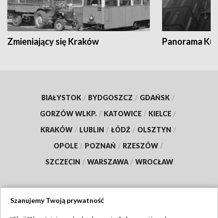
Zmieniający się Kraków
Panorama Kul
BIAŁYSTOK
/
BYDGOSZCZ
/
GDAŃSK
/
GORZÓW WLKP.
/
KATOWICE
/
KIELCE
/
KRAKÓW
/
LUBLIN
/
ŁÓDŹ
/
OLSZTYN
/
OPOLE
/
POZNAŃ
/
RZESZÓW
/
SZCZECIN
/
WARSZAWA
/
WROCŁAW
Szanujemy Twoją prywatność
Dołącz do nas: