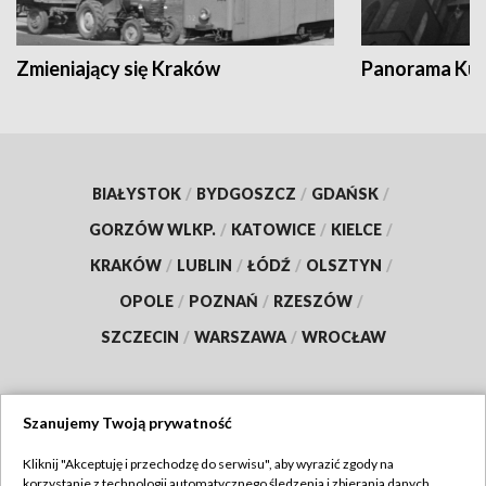
Zmieniający się Kraków
Panorama Kul
BIAŁYSTOK
/
BYDGOSZCZ
/
GDAŃSK
/
GORZÓW WLKP.
/
KATOWICE
/
KIELCE
/
KRAKÓW
/
LUBLIN
/
ŁÓDŹ
/
OLSZTYN
/
OPOLE
/
POZNAŃ
/
RZESZÓW
/
SZCZECIN
/
WARSZAWA
/
WROCŁAW
Szanujemy Twoją prywatność
Dołącz do nas:
Kliknij "Akceptuję i przechodzę do serwisu", aby wyrazić zgody na
korzystanie z technologii automatycznego śledzenia i zbierania danych,