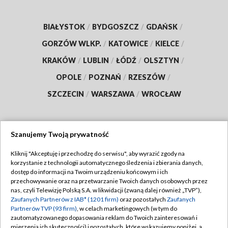
BIAŁYSTOK
/
BYDGOSZCZ
/
GDAŃSK
/
GORZÓW WLKP.
/
KATOWICE
/
KIELCE
/
KRAKÓW
/
LUBLIN
/
ŁÓDŹ
/
OLSZTYN
/
OPOLE
/
POZNAŃ
/
RZESZÓW
/
SZCZECIN
/
WARSZAWA
/
WROCŁAW
Szanujemy Twoją prywatność
Dołącz do nas:
Kliknij "Akceptuję i przechodzę do serwisu", aby wyrazić zgody na
korzystanie z technologii automatycznego śledzenia i zbierania danych,
TVP
dostęp do informacji na Twoim urządzeniu końcowym i ich
Abonament TVP
przechowywanie oraz na przetwarzanie Twoich danych osobowych przez
Regulamin TVP
nas, czyli Telewizję Polską S.A. w likwidacji (zwaną dalej również „TVP”),
Emisja w TVP
Zaufanych Partnerów z IAB* (1201 firm)
oraz pozostałych
Zaufanych
Polityka prywatności
Partnerów TVP (93 firm)
, w celach marketingowych (w tym do
Centrum informacji TVP
Moje zgody
zautomatyzowanego dopasowania reklam do Twoich zainteresowań i
mierzenia ich skuteczności) i pozostałych, które wskazujemy poniżej, a