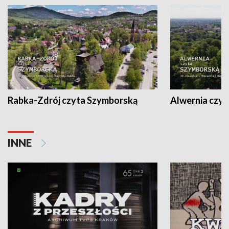
Rabka-Zdrój czyta Szymborską
Alwernia czy
INNE