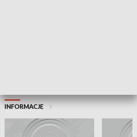
Odc. 6
Odc. 5
Czy wiesz, że Kraków inwestuje w edukację i
Czy wiesz, jak Kr
rozwój młodych?
mieszkańców?
INFORMACJE