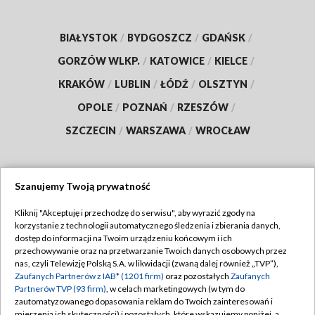
BIAŁYSTOK
/
BYDGOSZCZ
/
GDAŃSK
/
GORZÓW WLKP.
/
KATOWICE
/
KIELCE
/
KRAKÓW
/
LUBLIN
/
ŁÓDŹ
/
OLSZTYN
/
OPOLE
/
POZNAŃ
/
RZESZÓW
/
SZCZECIN
/
WARSZAWA
/
WROCŁAW
Szanujemy Twoją prywatność
Dołącz do nas:
Kliknij "Akceptuję i przechodzę do serwisu", aby wyrazić zgody na
korzystanie z technologii automatycznego śledzenia i zbierania danych,
TVP
dostęp do informacji na Twoim urządzeniu końcowym i ich
Abonament TVP
przechowywanie oraz na przetwarzanie Twoich danych osobowych przez
Regulamin TVP
nas, czyli Telewizję Polską S.A. w likwidacji (zwaną dalej również „TVP”),
Emisja w TVP
Zaufanych Partnerów z IAB* (1201 firm)
oraz pozostałych
Zaufanych
Polityka prywatności
Partnerów TVP (93 firm)
, w celach marketingowych (w tym do
Centrum informacji TVP
Moje zgody
zautomatyzowanego dopasowania reklam do Twoich zainteresowań i
mierzenia ich skuteczności) i pozostałych, które wskazujemy poniżej, a