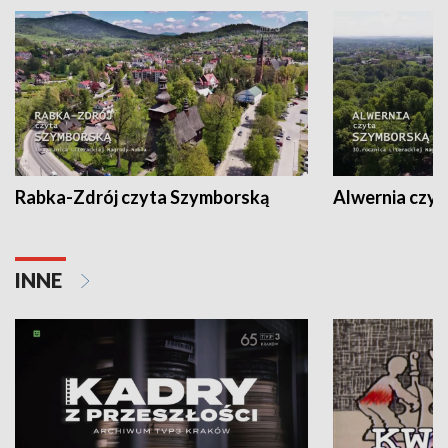
Rabka-Zdrój czyta Szymborską
Alwernia czy
INNE