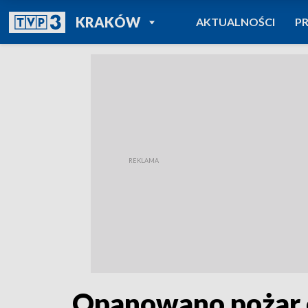
POWRÓT DO
KRAKÓW
AKTUALNOŚCI
P
TVP REGIONY
Opanowano pożar 