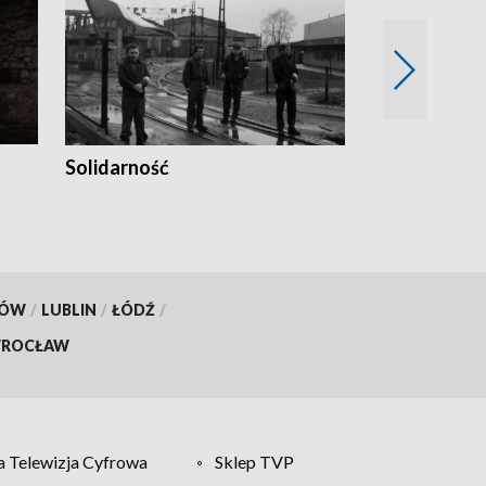
Solidarność
Trudne lata
KÓW
/
LUBLIN
/
ŁÓDŹ
/
ROCŁAW
 Telewizja Cyfrowa
Sklep TVP