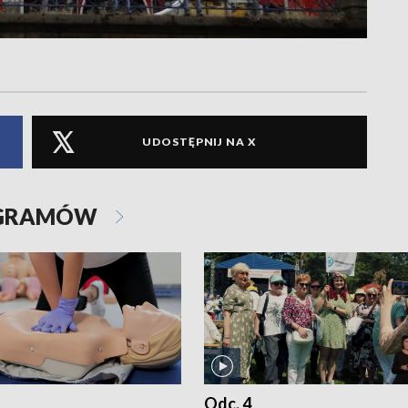
UDOSTĘPNIJ NA X
OGRAMÓW
Odc. 4