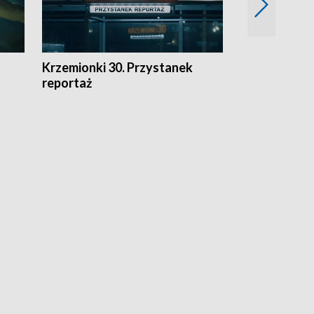
Krzemionki 30. Przystanek
Kraków - jak
reportaż