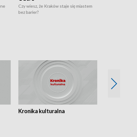
wne
Czy wiesz, że Kraków staje się miastem
Czy wiesz, że Kr
bez barier?
poprawia jakość 
Kronika kulturalna
Kronika Tydz