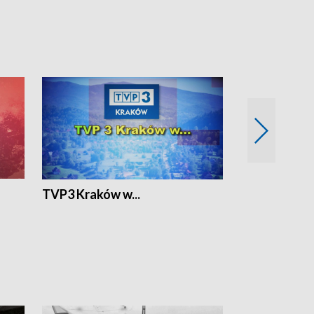
TVP3 Kraków w...
Ślizg