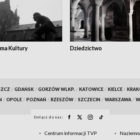
ma Kultury
Dziedzictwo
SZCZ
/
GDAŃSK
/
GORZÓW WLKP.
/
KATOWICE
/
KIELCE
/
KRA
N
/
OPOLE
/
POZNAŃ
/
RZESZÓW
/
SZCZECIN
/
WARSZAWA
/
W
Dołącz do nas:
Centrum informacji TVP
Naziemna