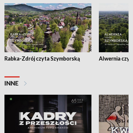
Rabka-Zdrój czyta Szymborską
Alwernia czy
INNE