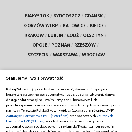
BIAŁYSTOK
/
BYDGOSZCZ
/
GDAŃSK
/
GORZÓW WLKP.
/
KATOWICE
/
KIELCE
/
KRAKÓW
/
LUBLIN
/
ŁÓDŹ
/
OLSZTYN
/
OPOLE
/
POZNAŃ
/
RZESZÓW
/
SZCZECIN
/
WARSZAWA
/
WROCŁAW
Szanujemy Twoją prywatność
Dołącz do nas:
Kliknij "Akceptuję i przechodzę do serwisu", aby wyrazić zgody na
korzystanie z technologii automatycznego śledzenia i zbierania danych,
TVP
dostęp do informacji na Twoim urządzeniu końcowym i ich
Abonament TVP
przechowywanie oraz na przetwarzanie Twoich danych osobowych przez
Regulamin TVP
nas, czyli Telewizję Polską S.A. w likwidacji (zwaną dalej również „TVP”),
Emisja w TVP
Zaufanych Partnerów z IAB* (1201 firm)
oraz pozostałych
Zaufanych
Polityka prywatności
Partnerów TVP (93 firm)
, w celach marketingowych (w tym do
Centrum informacji TVP
Moje zgody
zautomatyzowanego dopasowania reklam do Twoich zainteresowań i
mierzenia ich skuteczności) i pozostałych, które wskazujemy poniżej, a