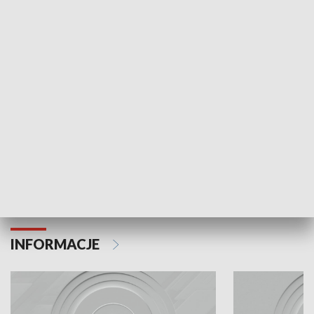
Odc. 6
Odc. 5
Czy wiesz, że Kraków inwestuje w edukację i
Czy wiesz, jak Kr
rozwój młodych?
mieszkańców?
INFORMACJE