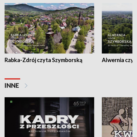
Rabka-Zdrój czyta Szymborską
Alwernia czy
INNE