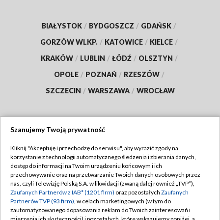
BIAŁYSTOK
/
BYDGOSZCZ
/
GDAŃSK
/
GORZÓW WLKP.
/
KATOWICE
/
KIELCE
/
KRAKÓW
/
LUBLIN
/
ŁÓDŹ
/
OLSZTYN
/
OPOLE
/
POZNAŃ
/
RZESZÓW
/
SZCZECIN
/
WARSZAWA
/
WROCŁAW
Szanujemy Twoją prywatność
Dołącz do nas:
Kliknij "Akceptuję i przechodzę do serwisu", aby wyrazić zgody na
korzystanie z technologii automatycznego śledzenia i zbierania danych,
TVP
dostęp do informacji na Twoim urządzeniu końcowym i ich
Abonament TVP
przechowywanie oraz na przetwarzanie Twoich danych osobowych przez
Regulamin TVP
nas, czyli Telewizję Polską S.A. w likwidacji (zwaną dalej również „TVP”),
Emisja w TVP
Zaufanych Partnerów z IAB* (1201 firm)
oraz pozostałych
Zaufanych
Polityka prywatności
Partnerów TVP (93 firm)
, w celach marketingowych (w tym do
Centrum informacji TVP
Moje zgody
zautomatyzowanego dopasowania reklam do Twoich zainteresowań i
mierzenia ich skuteczności) i pozostałych, które wskazujemy poniżej, a