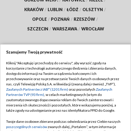
KRAKÓW
/
LUBLIN
/
ŁÓDŹ
/
OLSZTYN
/
OPOLE
/
POZNAŃ
/
RZESZÓW
/
SZCZECIN
/
WARSZAWA
/
WROCŁAW
Szanujemy Twoją prywatność
Dołącz do nas:
Kliknij "Akceptuję i przechodzę do serwisu", aby wyrazić zgody na
korzystanie z technologii automatycznego śledzenia i zbierania danych,
TVP
dostęp do informacji na Twoim urządzeniu końcowym i ich
Abonament TVP
przechowywanie oraz na przetwarzanie Twoich danych osobowych przez
Regulamin TVP
nas, czyli Telewizję Polską S.A. w likwidacji (zwaną dalej również „TVP”),
Emisja w TVP
Polityka prywatności
Zaufanych Partnerów z IAB* (1201 firm)
oraz pozostałych
Zaufanych
Partnerów TVP (93 firm)
, w celach marketingowych (w tym do
Centrum informacji TVP
Moje zgody
zautomatyzowanego dopasowania reklam do Twoich zainteresowań i
mierzenia ich skuteczności) i pozostałych, które wskazujemy poniżej, a
Naziemna Telewizja Cyfrowa
Pomoc
także zgody na udostępnianie przez nas identyfikatora PPID do Google.
Sklep TVP
Biuro reklamy
Twoje dane osobowe zbierane podczas odwiedzania przez Ciebie naszych
Rada Programowa
Kontakt
poszczególnych serwisów
zwanych dalej „Portalem”, w tym informacje