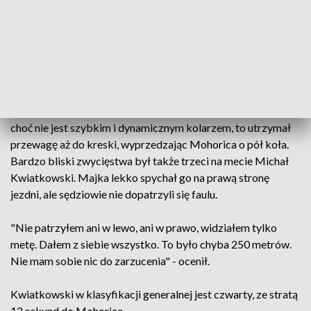
Majka odniósł trzecie w karierze zwycięstwo etapowe w
Tour de Pologne. Dwa odcinki wygrał w 2014 roku – w
Szczyrbskim Jeziorze i w Bukowinie Tatrzańskiej.
Triumfował wtedy także w klasyfikacji generalnej.
Pytano go również o finisz w Dusznikach-Zdroju. Na ostatnią
prostą wyjechał pierwszy z wąskiej, bardzo stromej uliczki i
choć nie jest szybkim i dynamicznym kolarzem, to utrzymał
przewagę aż do kreski, wyprzedzając Mohorica o pół koła.
Bardzo bliski zwycięstwa był także trzeci na mecie Michał
Kwiatkowski. Majka lekko spychał go na prawą stronę
jezdni, ale sędziowie nie dopatrzyli się faulu.
"Nie patrzyłem ani w lewo, ani w prawo, widziałem tylko
metę. Dałem z siebie wszystko. To było chyba 250 metrów.
Nie mam sobie nic do zarzucenia" - ocenił.
Kwiatkowski w klasyfikacji generalnej jest czwarty, ze stratą
12 sekund do Mohorica.