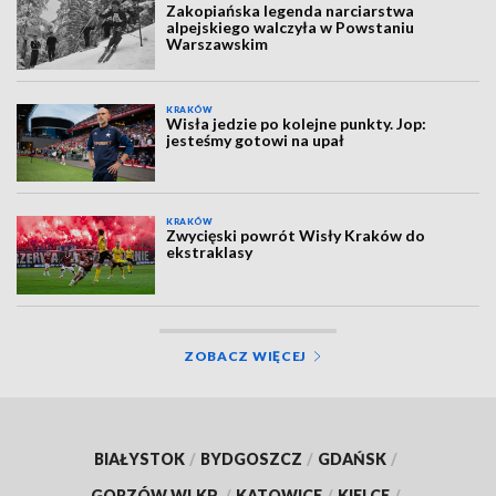
Zakopiańska legenda narciarstwa
alpejskiego walczyła w Powstaniu
Warszawskim
KRAKÓW
Wisła jedzie po kolejne punkty. Jop:
jesteśmy gotowi na upał
KRAKÓW
Zwycięski powrót Wisły Kraków do
ekstraklasy
ZOBACZ WIĘCEJ
BIAŁYSTOK
/
BYDGOSZCZ
/
GDAŃSK
/
GORZÓW WLKP.
/
KATOWICE
/
KIELCE
/