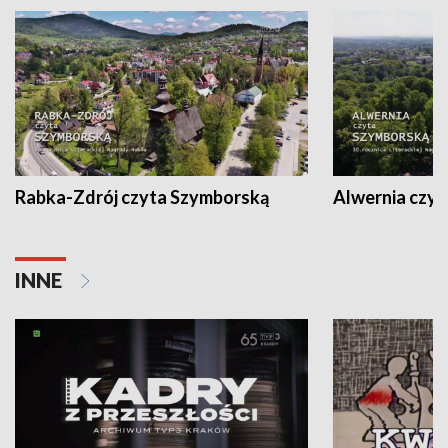
Rabka-Zdrój czyta Szymborską
Alwernia czy
INNE