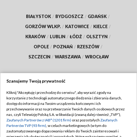
BIAŁYSTOK
/
BYDGOSZCZ
/
GDAŃSK
/
GORZÓW WLKP.
/
KATOWICE
/
KIELCE
/
KRAKÓW
/
LUBLIN
/
ŁÓDŹ
/
OLSZTYN
/
OPOLE
/
POZNAŃ
/
RZESZÓW
/
SZCZECIN
/
WARSZAWA
/
WROCŁAW
Szanujemy Twoją prywatność
Dołącz do nas:
Kliknij "Akceptuję i przechodzę do serwisu", aby wyrazić zgody na
korzystanie z technologii automatycznego śledzenia i zbierania danych,
TVP
dostęp do informacji na Twoim urządzeniu końcowym i ich
Abonament TVP
przechowywanie oraz na przetwarzanie Twoich danych osobowych przez
Regulamin TVP
nas, czyli Telewizję Polską S.A. w likwidacji (zwaną dalej również „TVP”),
Emisja w TVP
Zaufanych Partnerów z IAB* (1201 firm)
oraz pozostałych
Zaufanych
Polityka prywatności
Partnerów TVP (93 firm)
, w celach marketingowych (w tym do
Centrum informacji TVP
Moje zgody
zautomatyzowanego dopasowania reklam do Twoich zainteresowań i
mierzenia ich skuteczności) i pozostałych, które wskazujemy poniżej, a