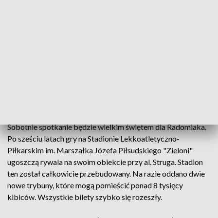
Myszora, który w dwóch ostatnich występach "Pasów" w
Radomiu zdobywał bramki.
Na liście kontuzjowanych pozostaje dwóch graczy – stoper
David Jablonsky, którego czeka jeszcze długa rehabilitacja
zerwanych więzadeł w kolanie i pomocnik Mathias Hebo
Rasmussen. Duńczyk już wznowił treningi po operacji ścięgna
Achillesa, ale - jak poinformował trener Zieliński – proces
jego powrotu do gry trzeba było ostatnio nieco wyhamować.
Sobotnie spotkanie będzie wielkim świętem dla Radomiaka.
Po sześciu latach gry na Stadionie Lekkoatletyczno-
Piłkarskim im. Marszałka Józefa Piłsudskiego "Zieloni"
ugoszczą rywala na swoim obiekcie przy al. Struga. Stadion
ten został całkowicie przebudowany. Na razie oddano dwie
nowe trybuny, które mogą pomieścić ponad 8 tysięcy
kibiców. Wszystkie bilety szybko się rozeszły.