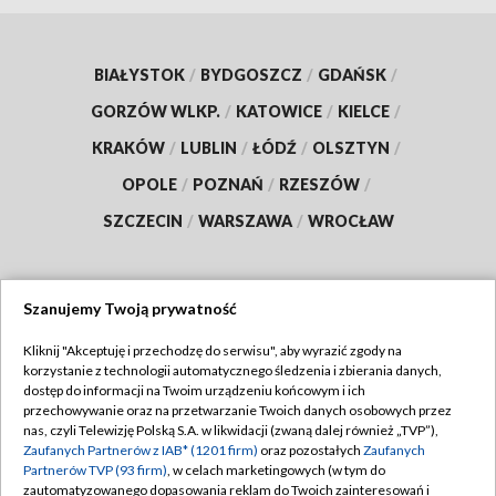
BIAŁYSTOK
/
BYDGOSZCZ
/
GDAŃSK
/
GORZÓW WLKP.
/
KATOWICE
/
KIELCE
/
KRAKÓW
/
LUBLIN
/
ŁÓDŹ
/
OLSZTYN
/
OPOLE
/
POZNAŃ
/
RZESZÓW
/
SZCZECIN
/
WARSZAWA
/
WROCŁAW
Szanujemy Twoją prywatność
Dołącz do nas:
Kliknij "Akceptuję i przechodzę do serwisu", aby wyrazić zgody na
korzystanie z technologii automatycznego śledzenia i zbierania danych,
TVP
dostęp do informacji na Twoim urządzeniu końcowym i ich
Abonament TVP
przechowywanie oraz na przetwarzanie Twoich danych osobowych przez
Regulamin TVP
nas, czyli Telewizję Polską S.A. w likwidacji (zwaną dalej również „TVP”),
Emisja w TVP
Polityka prywatności
Zaufanych Partnerów z IAB* (1201 firm)
oraz pozostałych
Zaufanych
Partnerów TVP (93 firm)
, w celach marketingowych (w tym do
Centrum informacji TVP
Moje zgody
zautomatyzowanego dopasowania reklam do Twoich zainteresowań i