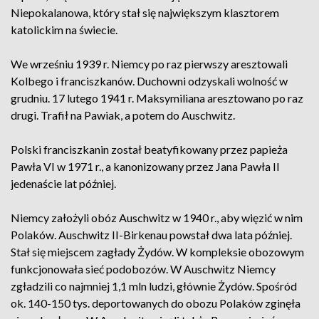
Niepokalanowa, który stał się największym klasztorem
katolickim na świecie.
We wrześniu 1939 r. Niemcy po raz pierwszy aresztowali
Kolbego i franciszkanów. Duchowni odzyskali wolność w
grudniu. 17 lutego 1941 r. Maksymiliana aresztowano po raz
drugi. Trafił na Pawiak, a potem do Auschwitz.
Polski franciszkanin został beatyfikowany przez papieża
Pawła VI w 1971 r., a kanonizowany przez Jana Pawła II
jedenaście lat później.
Niemcy założyli obóz Auschwitz w 1940 r., aby więzić w nim
Polaków. Auschwitz II-Birkenau powstał dwa lata później.
Stał się miejscem zagłady Żydów. W kompleksie obozowym
funkcjonowała sieć podobozów. W Auschwitz Niemcy
zgładzili co najmniej 1,1 mln ludzi, głównie Żydów. Spośród
ok. 140-150 tys. deportowanych do obozu Polaków zginęła