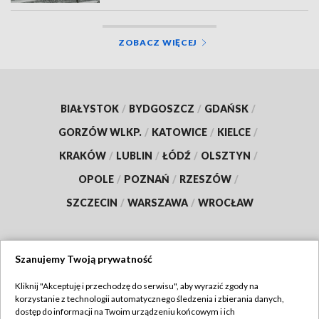
ZOBACZ WIĘCEJ
BIAŁYSTOK
/
BYDGOSZCZ
/
GDAŃSK
/
GORZÓW WLKP.
/
KATOWICE
/
KIELCE
/
KRAKÓW
/
LUBLIN
/
ŁÓDŹ
/
OLSZTYN
/
OPOLE
/
POZNAŃ
/
RZESZÓW
/
SZCZECIN
/
WARSZAWA
/
WROCŁAW
Szanujemy Twoją prywatność
Dołącz do nas:
Kliknij "Akceptuję i przechodzę do serwisu", aby wyrazić zgody na
korzystanie z technologii automatycznego śledzenia i zbierania danych,
TVP
dostęp do informacji na Twoim urządzeniu końcowym i ich