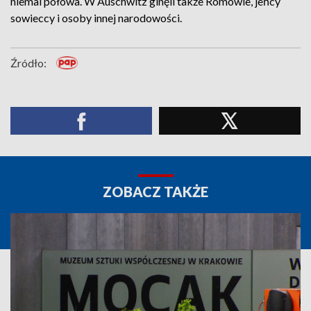
niemal połowa. W Auschwitz ginęli także Romowie, jeńcy
sowieccy i osoby innej narodowości.
Źródło:
ZOBACZ TAKŻE