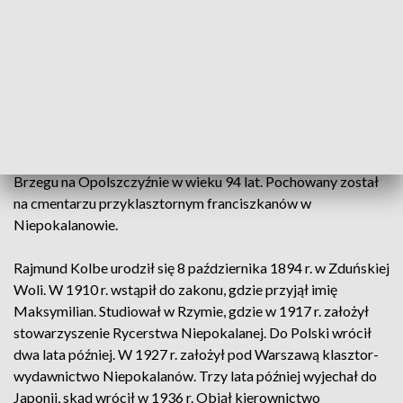
kryminalistę Hansa Bocka, który wstrzyknął mu zabójczy
fenol.
Kilka tygodni przed śmiercią Maksymilian powiedział do
współwięźnia Józefa Stemlera: "Nienawiść nie jest siłą
twórczą. Siłą twórczą jest miłość".
Franciszek Gajowniczek przeżył wojnę. Zmarł w 1995 r. w
Brzegu na Opolszczyźnie w wieku 94 lat. Pochowany został
na cmentarzu przyklasztornym franciszkanów w
Niepokalanowie.
Rajmund Kolbe urodził się 8 października 1894 r. w Zduńskiej
Woli. W 1910 r. wstąpił do zakonu, gdzie przyjął imię
Maksymilian. Studiował w Rzymie, gdzie w 1917 r. założył
stowarzyszenie Rycerstwa Niepokalanej. Do Polski wrócił
dwa lata później. W 1927 r. założył pod Warszawą klasztor-
wydawnictwo Niepokalanów. Trzy lata później wyjechał do
Japonii, skąd wrócił w 1936 r. Objął kierownictwo