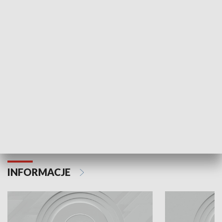
Odc. 6
Odc. 5
Czy wiesz, że Kraków inwestuje w edukację i
Czy wiesz, jak Kr
rozwój młodych?
mieszkańców?
INFORMACJE