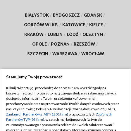
BIAŁYSTOK
/
BYDGOSZCZ
/
GDAŃSK
/
GORZÓW WLKP.
/
KATOWICE
/
KIELCE
/
KRAKÓW
/
LUBLIN
/
ŁÓDŹ
/
OLSZTYN
/
OPOLE
/
POZNAŃ
/
RZESZÓW
/
SZCZECIN
/
WARSZAWA
/
WROCŁAW
Szanujemy Twoją prywatność
Dołącz do nas:
Kliknij "Akceptuję i przechodzę do serwisu", aby wyrazić zgody na
korzystanie z technologii automatycznego śledzenia i zbierania danych,
TVP
dostęp do informacji na Twoim urządzeniu końcowym i ich
Abonament TVP
przechowywanie oraz na przetwarzanie Twoich danych osobowych przez
Regulamin TVP
nas, czyli Telewizję Polską S.A. w likwidacji (zwaną dalej również „TVP”),
Emisja w TVP
Zaufanych Partnerów z IAB* (1201 firm)
oraz pozostałych
Zaufanych
Polityka prywatności
Partnerów TVP (93 firm)
, w celach marketingowych (w tym do
Centrum informacji TVP
Moje zgody
zautomatyzowanego dopasowania reklam do Twoich zainteresowań i
mierzenia ich skuteczności) i pozostałych, które wskazujemy poniżej, a