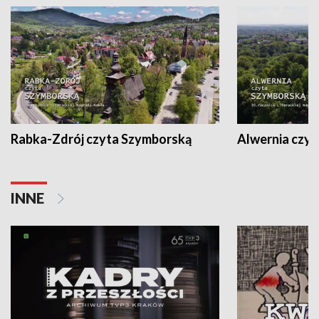
Rabka-Zdrój czyta Szymborską
Alwernia czy
INNE