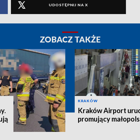
UDOSTĘPNIJ NA X
ZOBACZ TAKŻE
KRAKÓW
y.
Kraków Airport uru
ują
promujący małopols