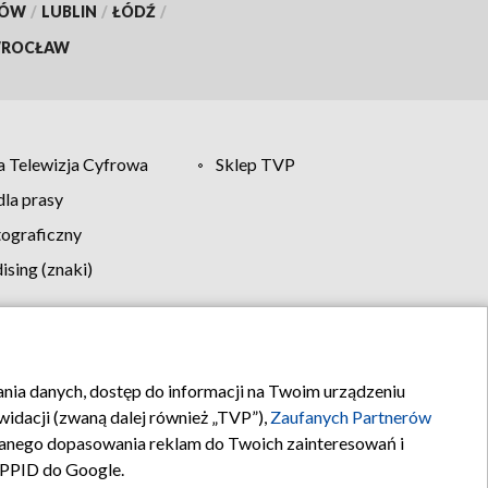
KÓW
/
LUBLIN
/
ŁÓDŹ
/
ROCŁAW
 Telewizja Cyfrowa
Sklep TVP
la prasy
tograficzny
sing (znaki)
klamy
Kontakt
rania danych, dostęp do informacji na Twoim urządzeniu
idacji (zwaną dalej również „TVP”),
Zaufanych Partnerów
anego dopasowania reklam do Twoich zainteresowań i
a PPID do Google.