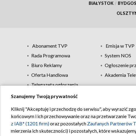
BIAŁYSTOK
/
BYDGO
OLSZTY
Abonament TVP
Emisja w TVP
Rada Programowa
System NOS
Biuro Reklamy
Ogłoszenie pr
Oferta Handlowa
Akademia Tele
Telegazeta ogłoszenia
Szanujemy Twoją prywatność
Regulamin TVP
Kliknij "Akceptuję i przechodzę do serwisu", aby wyrazić zg
końcowym i ich przechowywanie oraz na przetwarzanie Twoich
z IAB* (1201 firm)
oraz pozostałych
Zaufanych Partnerów T
mierzenia ich skuteczności) i pozostałych, które wskazujemy