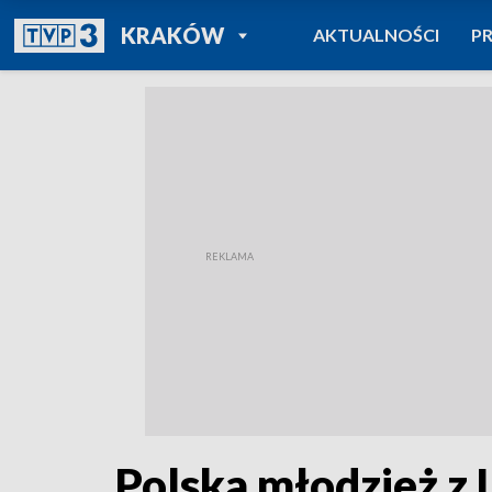
POWRÓT DO
KRAKÓW
AKTUALNOŚCI
P
TVP REGIONY
Polska młodzież z