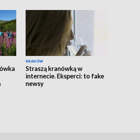
KRAKÓW
bówka
Straszą kranówką w
internecie. Eksperci: to fake
a
newsy