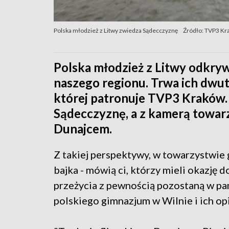
Polska młodzież z Litwy zwiedza Sądecczyznę
Źródło: TVP3 Kr
Polska młodzież z Litwy odkryw
naszego regionu. Trwa ich dwu
której patronuje TVP3 Kraków. 
Sądecczyznę, a z kamerą towarz
Dunajcem.
Z takiej perspektywy, w towarzystwie 
bajka - mówią ci, którzy mieli okazję
przeżycia z pewnością pozostaną w pam
polskiego gimnazjum w Wilnie i ich op