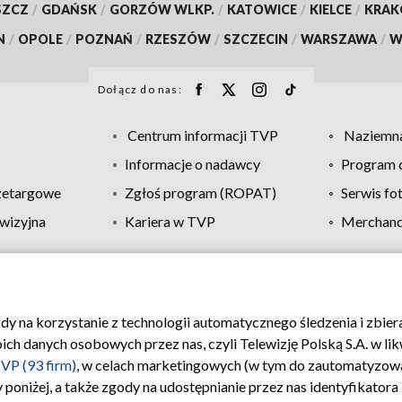
SZCZ
/
GDAŃSK
/
GORZÓW WLKP.
/
KATOWICE
/
KIELCE
/
KRA
N
/
OPOLE
/
POZNAŃ
/
RZESZÓW
/
SZCZECIN
/
WARSZAWA
/
W
Dołącz do nas:
Centrum informacji TVP
Naziemna
Informacje o nadawcy
Program d
zetargowe
Zgłoś program (ROPAT)
Serwis fo
wizyjna
Kariera w TVP
Merchandi
Polityka prywatności
Moje zgody
Pomoc
Biuro re
ody na korzystanie z technologii automatycznego śledzenia i zbie
 danych osobowych przez nas, czyli Telewizję Polską S.A. w likw
VP (93 firm)
, w celach marketingowych (w tym do zautomatyzow
 poniżej, a także zgody na udostępnianie przez nas identyfikator