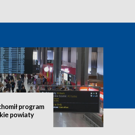
chomił program
kie powiaty